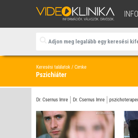
INF
Keresési találatok
Cimke
Pszichiáter
Dr. Csernus Imre
Dr. Csernus Imre
pszichoterape