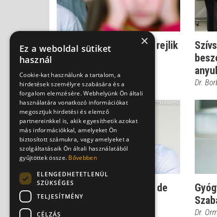
×
Rettenetes félelem: mi rejlik
Szívs
Ez a weboldal sütiket
a viharfóbia mögött?
beszé
használ
anyuk
Dr. Ormay István
Cookie-kat használunk a tartalom, a
Dr. Bor
hirdetések személyre szabására és a
forgalom elemzésére. Webhelyünk Ön általi
használatára vonatkozó információkat
megosztjuk hirdetési és elemző
partnereinkkel is, akik egyesíthetik azokat
más információkkal, amelyeket Ön
biztosított számukra, vagy amelyeket a
szolgáltatásaik Ön általi használatából
gyűjtöttek össze.
Bővebben
ELENGEDHETETLENÜL
SZÜKSÉGES
Az élet csupa stressz - de
Gyóg
TELJESÍTMÉNY
hogyan kezelhetjük a
Szab
feszültséget...
Dr. Or
CÉLZÁS