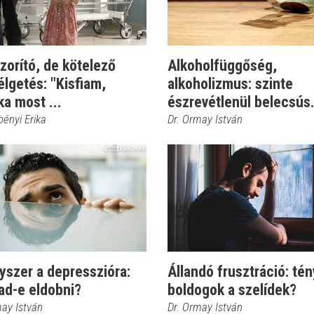
zorító, de kötelező
Alkoholfüggőség,
lgetés: "Kisfiam,
alkoholizmus: szinte
a most ...
észrevétlenül belecsús.
bényi Erika
Dr. Ormay István
yszer a depresszióra:
Állandó frusztráció: té
ad-e eldobni?
boldogok a szelídek?
may István
Dr. Ormay István