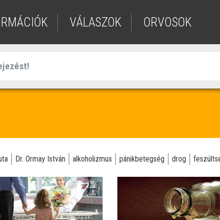
ORMÁCIÓK
VÁLASZOK
ORVOSOK
uta
Dr. Ormay István
alkoholizmus
pánikbetegség
drog
feszülts