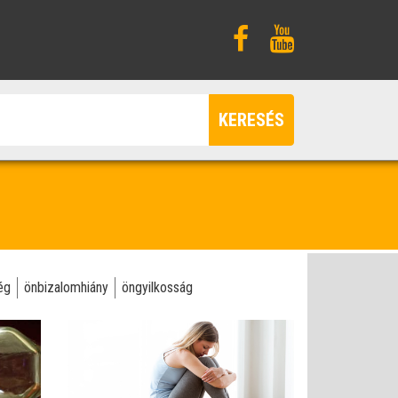
KERESÉS
ég
önbizalomhiány
öngyilkosság