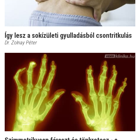
Így lesz a sokízületi gyulladásból csontritkulás
Dr. Zolnay Péter