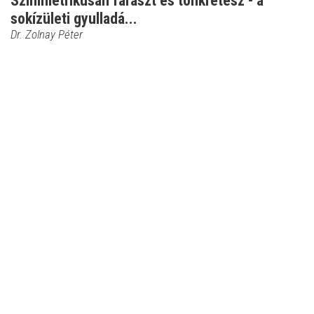
Szimmetrikusan fáraszt és tönkretesz - a
sokízületi gyulladá...
Dr. Zolnay Péter