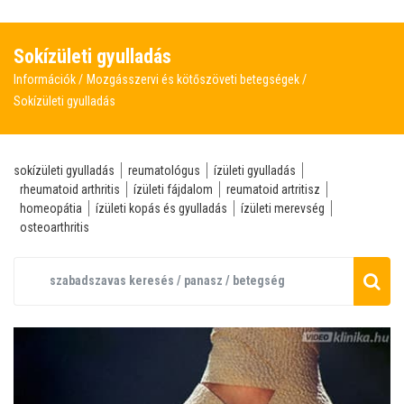
Sokízületi gyulladás
Információk
Mozgásszervi és kötőszöveti betegségek
Sokízületi gyulladás
sokízületi gyulladás
reumatológus
ízületi gyulladás
rheumatoid arthritis
ízületi fájdalom
reumatoid artritisz
homeopátia
ízületi kopás és gyulladás
ízületi merevség
osteoarthritis