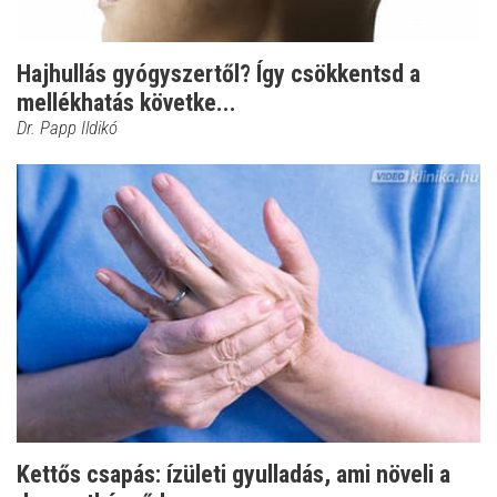
Hajhullás gyógyszertől? Így csökkentsd a
mellékhatás követke...
Dr. Papp Ildikó
Kettős csapás: ízületi gyulladás, ami növeli a