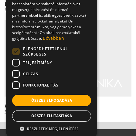
növekvő öröklött f...
használatára vonatkozó információkat
megosztjuk hirdetési és elemző
Dr. Zolnay Péter
partnereinkkel is, akik egyesíthetik azokat
más információkkal, amelyeket Ön
biztosított számukra, vagy amelyeket a
szolgáltatásaik Ön általi használatából
Bővebben
gyűjtöttek össze.
ELENGEDHETETLENÜL
SZÜKSÉGES
TELJESÍTMÉNY
CÉLZÁS
FUNKCIONALITÁS
ÖSSZES ELFOGADÁSA
A rheumatoid arthritis
Dr. Zolnay Péter
ÖSSZES ELUTASÍTÁSA
RÉSZLETEK MEGJELENÍTÉSE