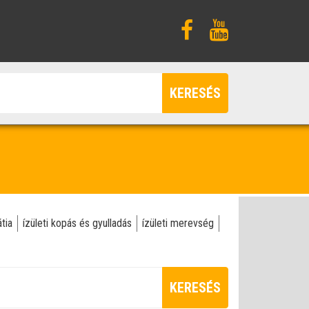
KERESÉS
tia
ízületi kopás és gyulladás
ízületi merevség
KERESÉS