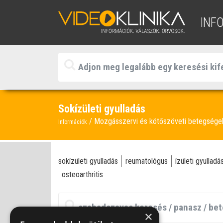
INF
Sokízületi gyulladás
Mozgásszervi és kötőszöveti betegség
Információk
sokízületi gyulladás
reumatológus
ízületi gyulladá
osteoarthritis
×