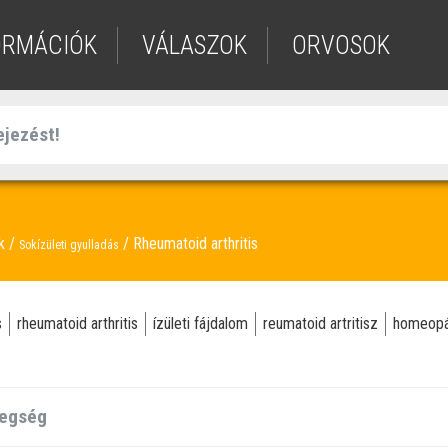
ORMÁCIÓK
VÁLASZOK
ORVOSOK
ek
Rheumatoid arthritis
Sokízületi gyulladás
s
rheumatoid arthritis
ízületi fájdalom
reumatoid artritisz
homeopá