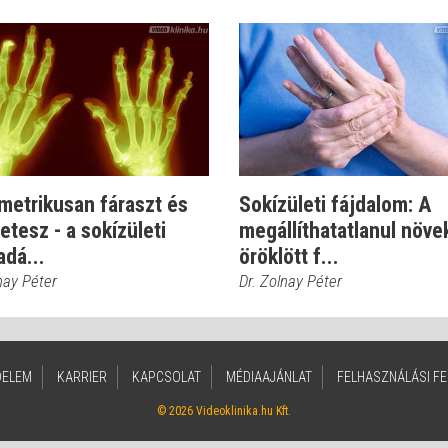
metrikusan fáraszt és
Sokízületi fájdalom: A
etesz - a sokízületi
megállíthatatlanul növe
adá...
öröklött f...
nay Péter
Dr. Zolnay Péter
DELEM
KARRIER
KAPCSOLAT
MÉDIAAJÁNLAT
FELHASZNÁLÁSI FE
© 2026 Videoklinika.hu Kft.