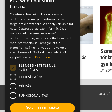
Ez a weboldal sütiket
használ
Cookie-kat használunk a tartalom, a
hirdetések személyre szabására és a
forgalom elemzésére. Webhelyünk Ön általi
használatára vonatkozó információkat
megosztjuk hirdetési és elemző
partnereinkkel is, akik egyesíthetik azokat
más információkkal, amelyeket Ön
biztosított számukra, vagy amelyeket a
Így lesz a sokízületi
Szim
szolgáltatásaik Ön általi használatából
gyulladásból csontritkulás
tönkr
gyűjtöttek össze.
Bővebben
gyull
Dr. Zolnay Péter
ELENGEDHETETLENÜL
Dr. Zol
SZÜKSÉGES
TELJESÍTMÉNY
CÉLZÁS
ADATVÉ
FUNKCIONALITÁS
ÖSSZES ELFOGADÁSA