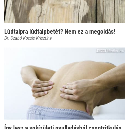
Lúdtalpra lúdtalpbetét? Nem ez a megoldás!
Dr. Szabó-Kocsis Krisztina
Így lesz a sokízületi gyulladásból csontritkulás