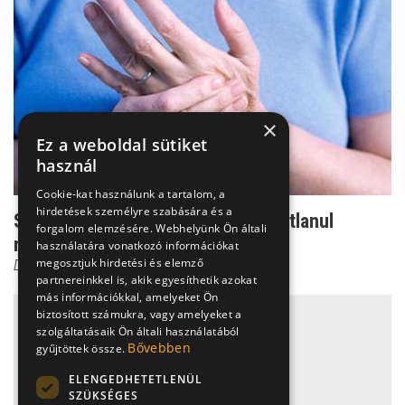
×
Ez a weboldal sütiket
használ
Cookie-kat használunk a tartalom, a
hirdetések személyre szabására és a
Sokízületi fájdalom: A megállíthatatlanul
forgalom elemzésére. Webhelyünk Ön általi
növekvő öröklött f...
használatára vonatkozó információkat
megosztjuk hirdetési és elemző
Dr. Zolnay Péter
partnereinkkel is, akik egyesíthetik azokat
más információkkal, amelyeket Ön
biztosított számukra, vagy amelyeket a
szolgáltatásaik Ön általi használatából
Bővebben
gyűjtöttek össze.
ELENGEDHETETLENÜL
SZÜKSÉGES