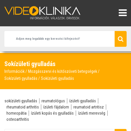
Sokízületi gyulladás
Információk
Mozgásszervi és kötőszöveti betegségek
Sokízületi gyulladás
Sokízületi gyulladás
sokízületi gyulladás
reumatológus
ízületi gyulladás
rheumatoid arthritis
ízületi fájdalom
reumatoid artritisz
homeopátia
ízületi kopás és gyulladás
ízületi merevség
osteoarthritis