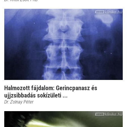
Halmozott fájdalom: Gerincpanasz és
ujjzsibbadás sokízületi ...
Dr. Zolnay Péter