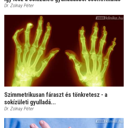
Dr. Zolnay Péter
Szimmetrikusan fáraszt és tönkretesz - a
sokízületi gyulladá...
Dr. Zolnay Péter