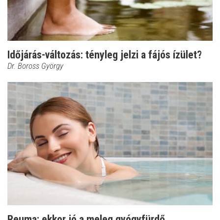
Időjárás-változás: tényleg jelzi a fájós ízület?
Dr. Boross György
Reuma: ekkor jó a meleg gyógyfürdő