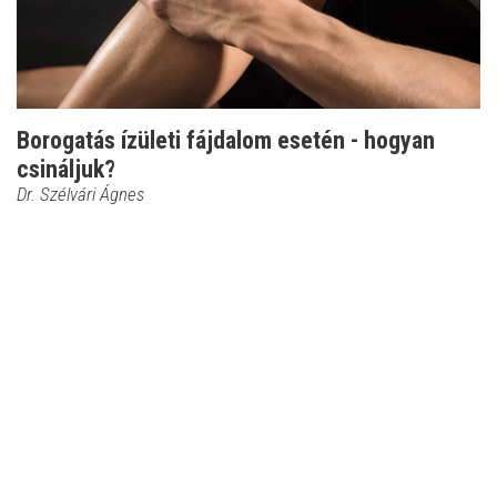
Borogatás ízületi fájdalom esetén - hogyan
csináljuk?
Dr. Szélvári Ágnes