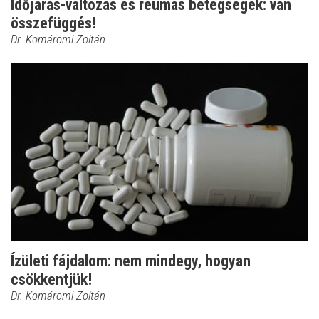
Időjárás-változás és reumás betegségek: van
összefüggés!
Dr. Komáromi Zoltán
Ízületi fájdalom: nem mindegy, hogyan
csökkentjük!
Dr. Komáromi Zoltán