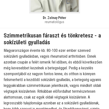
Dr. Zolnay Péter
reumatológus
Szimmetrikusan fáraszt és tönkretesz - a
sokízületi gyulladás
Magyarországon évente kb. 80-100 ezer ember szenved
sokízületi gyulladásban, vagyis rheumatoid arthritisben. Ennek
azonban csupán a felét ismerik fel időben, és ebből következően
még kevesebbet kezelnek a betegséggel. Pedig a kezelés
szempontjából ez nagyon fontos lenne, és otthon is könnyen
felismerhető a kezdődő sokízületi gyulladás, a betegség ugyanis
leggyakrabban szimmetrikusan jelentkezik, vagyis mindkét oldali
végtagok kisízületein. Ritkábban előfordulhat természetesen
alattomosan, csak az egyik oldali végtagok kisízületein. A
legrosszabb tulajdonsága azonban az a sokízületi gyulladásnak,
hogy több szervet is megtámadhat, és fáradékonyságot, szinte