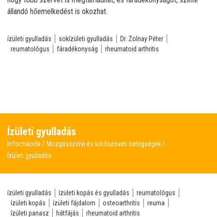
állandó hőemelkedést is okozhat.
ízületi gyulladás
sokízületi gyulladás
Dr. Zolnay Péter
reumatológus
fáradékonyság
rheumatoid arthritis
Ízületi gyulladás
Információk
Mozgásszervi és kötőszöveti betegségek
Ízületi gyulladás
ízületi gyulladás
ízületi kopás és gyulladás
reumatológus
ízületi kopás
ízületi fájdalom
osteoarthritis
reuma
ízületi panasz
hátfájás
rheumatoid arthritis