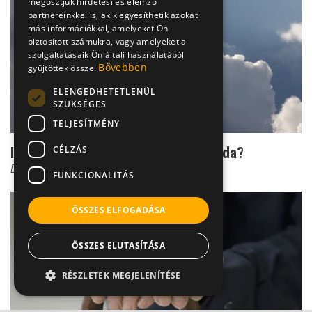
megosztjuk hirdetési és elemző
partnereinkkel is, akik egyesíthetik azokat
más információkkal, amelyeket Ön
biztosított számukra, vagy amelyeket a
szolgáltatásaik Ön általi használatából
Bővebben
gyűjtöttek össze.
ELENGEDHETETLENÜL
SZÜKSÉGES
TELJESÍTMÉNY
CÉLZÁS
Időjós ízületek: valóság vagy legenda?
Dr. Boross György
FUNKCIONALITÁS
ÖSSZES ELFOGADÁSA
ÖSSZES ELUTASÍTÁSA
RÉSZLETEK MEGJELENÍTÉSE