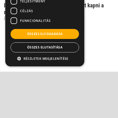
TELJESÍTMÉNY
Ijesztően hasonló tünetek - el lehet kapni a
CÉLZÁS
rákot?
Dr. Szántó István
FUNKCIONALITÁS
ÖSSZES ELFOGADÁSA
ÖSSZES ELUTASÍTÁSA
RÉSZLETEK MEGJELENÍTÉSE