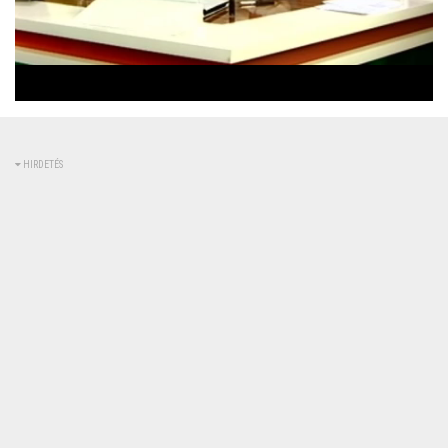
Betöltve
:
Állapot
:
Némítás
0%
0%
kikapcsolva
HIRDETÉS