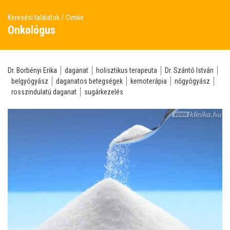
Keresési találatok
Cimke
Onkológus
Dr. Borbényi Erika
daganat
holisztikus terapeuta
Dr. Szántó István
belgyógyász
daganatos betegségek
kemoterápia
nőgyógyász
rosszindulatú daganat
sugárkezelés