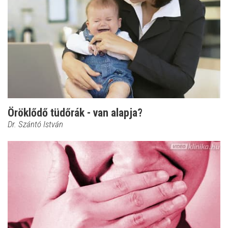
Öröklődő tüdőrák - van alapja?
Dr. Szántó István