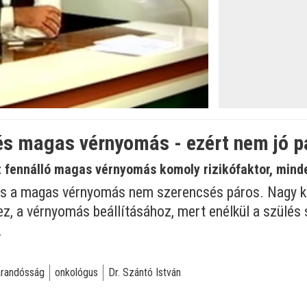
és magas vérnyomás - ezért nem jó p
t fennálló magas vérnyomás komoly rizikófaktor, minde
s a magas vérnyomás nem szerencsés páros. Nagy kör
, a vérnyomás beállításához, mert enélkül a szülés 
.
árandósság
onkológus
Dr. Szántó István