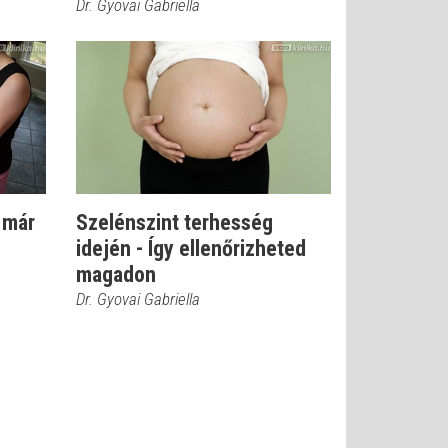
Dr. Gyovai Gabriella
 már
Szelénszint terhesség
idején - Így ellenőrizheted
magadon
Dr. Gyovai Gabriella