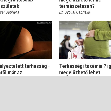
észületek
természetesen?
vai Gabriella
Dr. Gyovai Gabriella
lyeztetett terhesség -
Terhességi toxémia ? í
től már az
megelőzhető lehet
vai Gabriella
Dr. Gyovai Gabriella