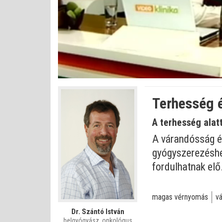
Betöltve
:
Állapot
:
Némítás
0%
0%
kikapcsolva
Terhesség 
A terhesség alat
A várandósság é
gyógyszerezéshez
fordulhatnak elő
magas vérnyomás
v
Dr. Szántó István
belgyógyász, onkológus