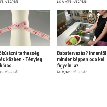
vai Gabriella
Dr. Gyovai Gabriella
ókúrázni terhesség
Babatervezés? Innentől
 és közben - Tényleg
mindenképpen oda kell
káros ...
figyelni az...
vai Gabriella
Dr. Gyovai Gabriella