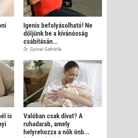
oni
Igenis befolyásolható! Ne
dőljünk be a kívánósság
csábításán...
Dr. Gyovai Gabriella
él is
Valóban csak divat? A
nyi
ruhadarab, amely
helyrehozza a nők önb...