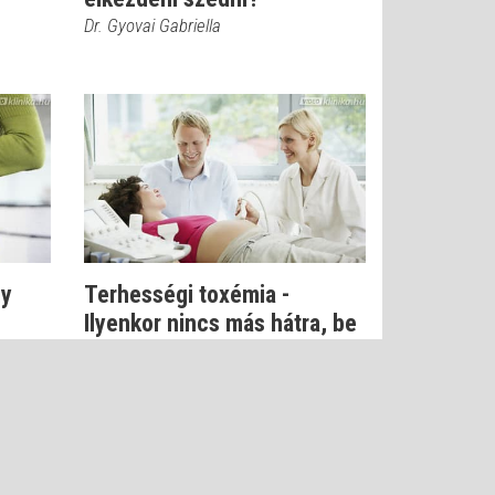
Dr. Gyovai Gabriella
gy
Terhességi toxémia -
Ilyenkor nincs más hátra, be
kell fejez...
Dr. Gyovai Gabriella