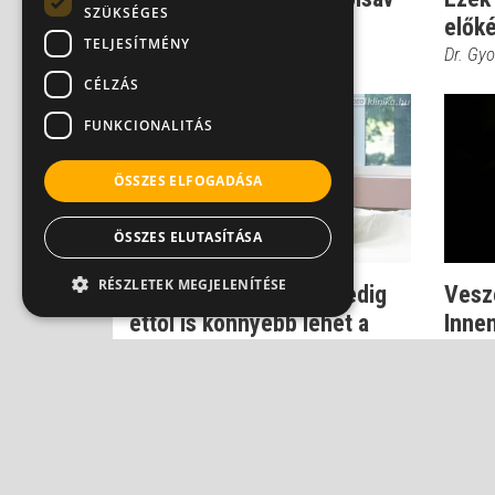
SZÜKSÉGES
és mag...
elők
TELJESÍTMÉNY
Dr. Gyovai Gabriella
Dr. Gyo
CÉLZÁS
FUNKCIONALITÁS
ÖSSZES ELFOGADÁSA
ÖSSZES ELUTASÍTÁSA
RÉSZLETEK MEGJELENÍTÉSE
Sosem gondolnál rá, pedig
Veszé
ettől is könnyebb lehet a
Innen
teherbee...
Dr. Gyo
Dr. Gyovai Gabriella