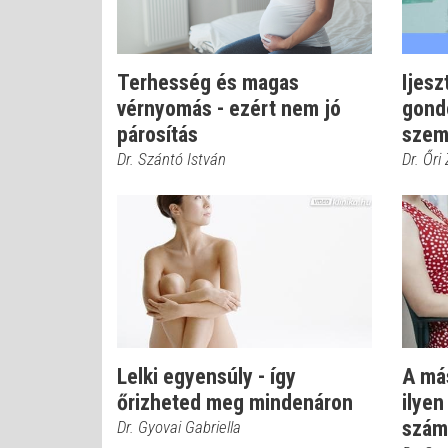
Terhesség és magas
Ijesz
vérnyomás - ezért nem jó
gond
párosítás
szem
Dr. Szántó István
Dr. Őri
Lelki egyensúly - így
A más
őrizheted meg mindenáron
ilyen
számí
Dr. Gyovai Gabriella