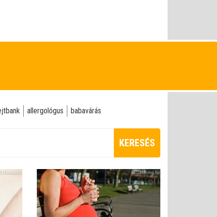
ejtbank
allergológus
babavárás
KERESÉS