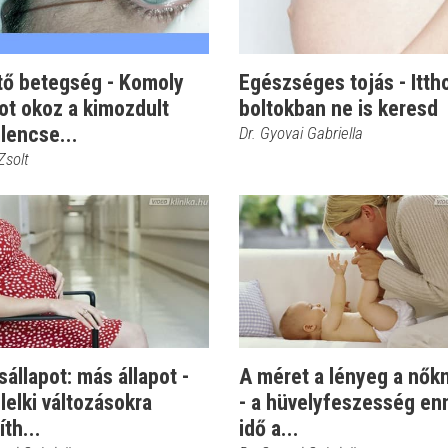
tő betegség - Komoly
Egészséges tojás - Itth
ot okoz a kimozdult
boltokban ne is keresd
lencse...
Dr. Gyovai Gabriella
 Zsolt
állapot: más állapot -
A méret a lényeg a nőkn
 lelki változásokra
- a hüvelyfeszesség en
th...
idő a...