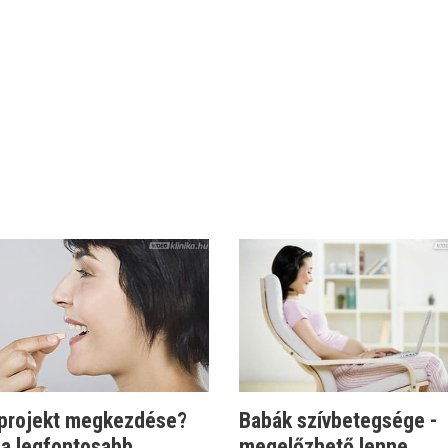
projekt megkezdése?
Babák szívbetegsége -
 a legfontosabb
megelőzhető lenne