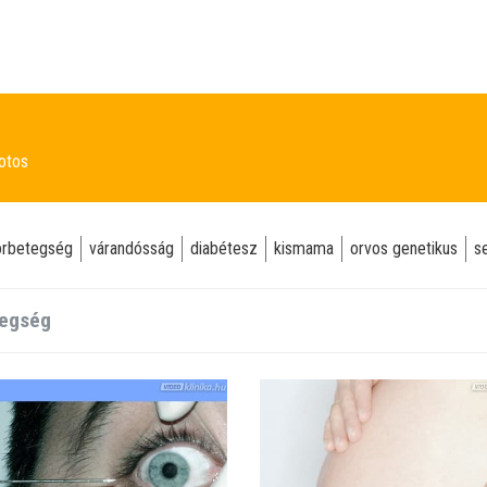
potos
orbetegség
várandósság
diabétesz
kismama
orvos genetikus
s