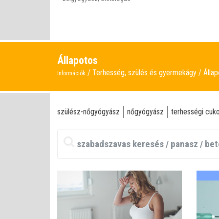
Állapotos
Terhesség, szülés és gyermekágy
Álla
Információk
szülész-nőgyógyász
nőgyógyász
terhességi cuk