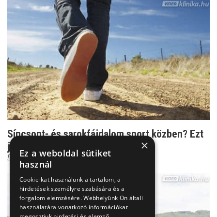
Sípcsont- és sarokfájdalom sport közben? Ezt
×
jelentheti!
Ez a weboldal sütiket
Dr. Héczey András
használ
Cookie-kat használunk a tartalom, a
hirdetések személyre szabására és a
forgalom elemzésére. Webhelyünk Ön általi
használatára vonatkozó információkat
megosztjuk hirdetési és elemző