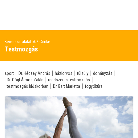
Keresési találatok
Cimke
Testmozgás
sport
Dr. Héczey András
háziorvos
túlsúly
dohányzás
Dr. Gógl Álmos Zalán
rendszeres testmozgás
testmozgás időskorban
Dr. Bart Marietta
fogyókúra