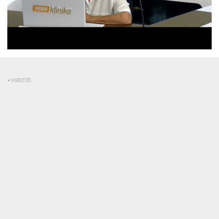
Betöltve
:
Állapot
:
Némítás
0%
0%
kikapcsolva
HIRDETÉS