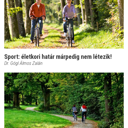
Sport: életkori határ márpedig nem létezik!
Dr. Gógl Álmos Zalán