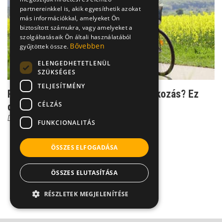
partnereinkkel is, akik egyesíthetik azokat
más információkkal, amelyeket Ön
biztosított számukra, vagy amelyeket a
szolgáltatásaik Ön általi használatából
Bővebben
gyűjtöttek össze.
ELENGEDHETETLENÜL
SZÜKSÉGES
TELJESÍTMÉNY
Rendszeres mozgás, helyes táplálkozás? Ez
CÉLZÁS
döntés kérdése!
Dr. Héczey András
FUNKCIONALITÁS
ÖSSZES ELFOGADÁSA
ÖSSZES ELUTASÍTÁSA
RÉSZLETEK MEGJELENÍTÉSE