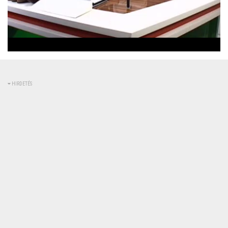
Betöltve
:
Állapot
:
Némítás
0%
0%
kikapcsolva
HIRDETÉS