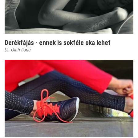
Derékfájás - ennek is sokféle oka lehet
Dr. Oláh Ilona