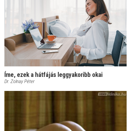
Íme, ezek a hátfájás leggyakoribb okai
Dr. Zolnay Péter