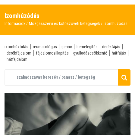
Izomhúzódás
Információk
Mozgásszervi és kötőszöveti betegségek
Izomhúzódás
izomhúzódás
reumatológus
gerinc
bemelegítés
derékfájás
derékfájdalom
fájdalomcsillapítás
gyulladáscsökkentő
hátfájás
hátfájdalom