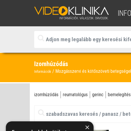
INF
Izomhúzódás
Mozgásszervi és kötőszöveti betegség
Információk
izomhúzódás
reumatológus
gerinc
bemelegítés
×