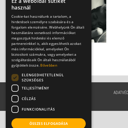
Ez a weboldal sütiket
használ
Cookie-kat használunk a tartalom, a
hirdetések személyre szabására és a
forgalom elemzésére. Webhelyünk Ön általi
használatára vonatkozó információkat
megosztjuk hirdetési és elemző
partnereinkkel is, akik egyesíthetik azokat
más információkkal, amelyeket Ön
Derékfájás - ennek is
biztosított számukra, vagy amelyeket a
sokféle oka lehet
szolgáltatásaik Ön általi használatából
Dr. Oláh Ilona
gyűjtöttek össze.
Bővebben
ELENGEDHETETLENÜL
SZÜKSÉGES
TELJESÍTMÉNY
ADATVÉ
CÉLZÁS
FUNKCIONALITÁS
ÖSSZES ELFOGADÁSA