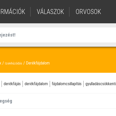
ORMÁCIÓK
VÁLASZOK
ORVOSOK
ek
Derékfájdalom
Izomhúzódás
derékfájás
derékfájdalom
fájdalomcsillapítás
gyulladáscsökkent