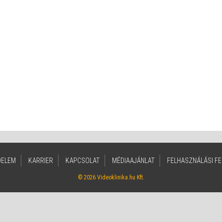
DELEM
KARRIER
KAPCSOLAT
MÉDIAAJÁNLAT
FELHASZNÁLÁSI FE
© 2026 Videoklinika.hu Kft.