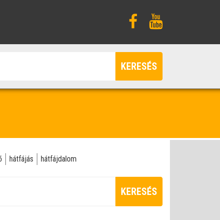
KERESÉS
ő
hátfájás
hátfájdalom
KERESÉS