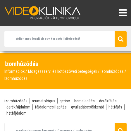
Izomhúzódás
Információk
Mozgásszervi és kötőszöveti betegségek
Izomhúzódás
Izomhúzódás
izomhúzódás
reumatológus
gerinc
bemelegítés
derékfájás
derékfájdalom
fájdalomcsillapítás
gyulladáscsökkentő
hátfájás
hátfájdalom