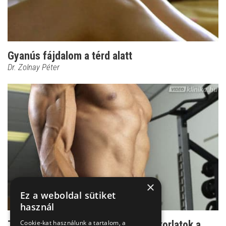
Gyanús fájdalom a térd alatt
Dr. Zolnay Péter
×
Ez a weboldal sütiket
használ
Cookie-kat használunk a tartalom, a
Test-leépítés - ízületroncsoló gyakorlatok a