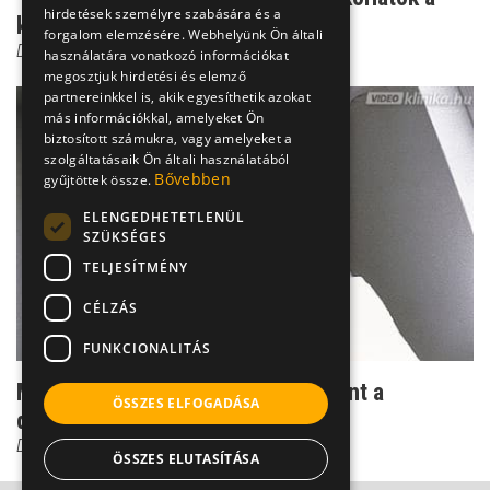
hirdetések személyre szabására és a
konditeremben
forgalom elemzésére. Webhelyünk Ön általi
Dr. Szabó-Kocsis Krisztina
használatára vonatkozó információkat
megosztjuk hirdetési és elemző
partnereinkkel is, akik egyesíthetik azokat
más információkkal, amelyeket Ön
biztosított számukra, vagy amelyeket a
szolgáltatásaik Ön általi használatából
Bővebben
gyűjtöttek össze.
ELENGEDHETETLENÜL
SZÜKSÉGES
TELJESÍTMÉNY
CÉLZÁS
FUNKCIONALITÁS
Meghúzódott, beállt és fáj - mindent a
ÖSSZES ELFOGADÁSA
deréktáji panaszokról
Dr. Szabó-Kocsis Krisztina
ÖSSZES ELUTASÍTÁSA