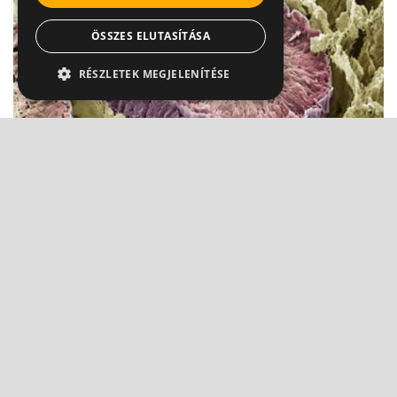
ÖSSZES ELUTASÍTÁSA
RÉSZLETEK MEGJELENÍTÉSE
Korfüggő betegség: Ez a hererák 3 legfőbb
típusa
Dr. Fischer Gábor