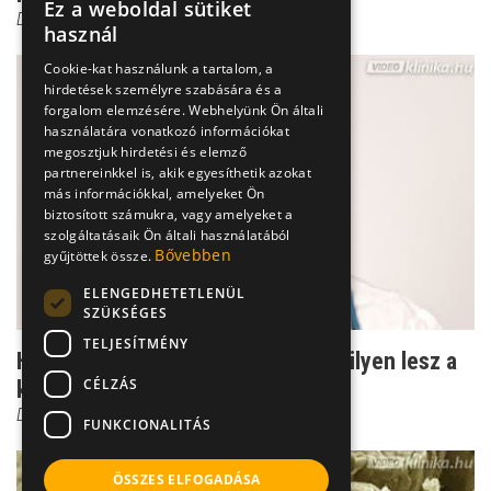
Ez a weboldal sütiket
Dr. Fischer Gábor
használ
Cookie-kat használunk a tartalom, a
hirdetések személyre szabására és a
forgalom elemzésére. Webhelyünk Ön általi
használatára vonatkozó információkat
megosztjuk hirdetési és elemző
partnereinkkel is, akik egyesíthetik azokat
más információkkal, amelyeket Ön
biztosított számukra, vagy amelyeket a
szolgáltatásaik Ön általi használatából
Bővebben
gyűjtöttek össze.
ELENGEDHETETLENÜL
SZÜKSÉGES
TELJESÍTMÉNY
Hererák: Ezek alapján döntenek, milyen lesz a
CÉLZÁS
kezelés
Dr. Fischer Gábor
FUNKCIONALITÁS
ÖSSZES ELFOGADÁSA