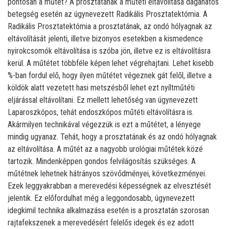
pontosan a műtét? A prosztatának a műtéti eltávolítása daganatos
betegség esetén az úgynevezett Radikális Prosztatektómia. A
Radikális Prosztatektómia a prosztatának, az ondó hólyagnak az
eltávolítását jelenti, illetve bizonyos esetekben a kismedence
nyirokcsomók eltávolítása is szóba jön, illetve ez is eltávolításra
kerül. A műtétet többféle képen lehet végrehajtani. Lehet kisebb
%-ban fordul elő, hogy ilyen műtétet végeznek gát felől, illetve a
köldök alatt vezetett hasi metszésből lehet ezt nyíltműtéti
eljárással eltávolítani. Ez mellett lehetőség van úgynevezett
Laparoszkópos, tehát endoszkópos műtéti eltávolításra is.
Akármilyen technikával végezzük is ezt a műtétet, a lényege
mindig ugyanaz. Tehát, hogy a prosztatának és az ondó hólyagnak
az eltávolítása. A műtét az a nagyobb urológiai műtétek közé
tartozik. Mindenképpen gondos felvilágosítás szükséges. A
műtétnek lehetnek hátrányos szövődményei, következményei.
Ezek leggyakrabban a merevedési képességnek az elvesztését
jelentik. Ez előfordulhat még a leggondosabb, úgynevezett
idegkimil technika alkalmazása esetén is a prosztatán szorosan
rajtafekszenek a merevedésért felelős idegek és ez adott