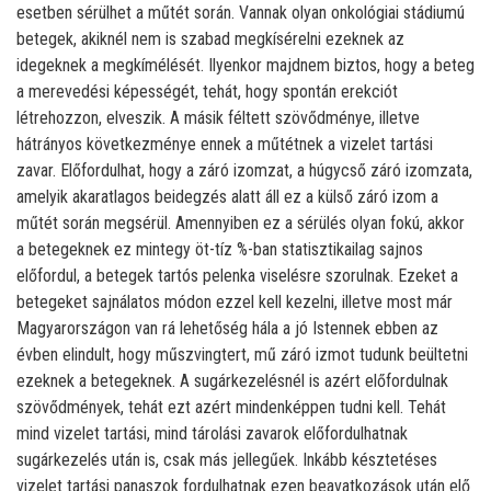
esetben sérülhet a műtét során. Vannak olyan onkológiai stádiumú
betegek, akiknél nem is szabad megkísérelni ezeknek az
idegeknek a megkímélését. Ilyenkor majdnem biztos, hogy a beteg
a merevedési képességét, tehát, hogy spontán erekciót
létrehozzon, elveszik. A másik féltett szövődménye, illetve
hátrányos következménye ennek a műtétnek a vizelet tartási
zavar. Előfordulhat, hogy a záró izomzat, a húgycső záró izomzata,
amelyik akaratlagos beidegzés alatt áll ez a külső záró izom a
műtét során megsérül. Amennyiben ez a sérülés olyan fokú, akkor
a betegeknek ez mintegy öt-tíz %-ban statisztikailag sajnos
előfordul, a betegek tartós pelenka viselésre szorulnak. Ezeket a
betegeket sajnálatos módon ezzel kell kezelni, illetve most már
Magyarországon van rá lehetőség hála a jó Istennek ebben az
évben elindult, hogy műszvingtert, mű záró izmot tudunk beültetni
ezeknek a betegeknek. A sugárkezelésnél is azért előfordulnak
szövődmények, tehát ezt azért mindenképpen tudni kell. Tehát
mind vizelet tartási, mind tárolási zavarok előfordulhatnak
sugárkezelés után is, csak más jellegűek. Inkább késztetéses
vizelet tartási panaszok fordulhatnak ezen beavatkozások után elő