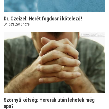
Dr. Czeizel: Herét fogdosni kötelező!
Dr. Czeizel Endre
Szörnyű kétség: Hererák után lehetek még
apa?