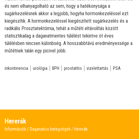
és nem elhanyagolható az sem, hogy a hatékonysága a
sugárkezelésnek akkor a legjobb, hogyha hormonkezeléssel ezt
kiegészítik. A hormonkezeléssel kiegészített sugárkezelés és a
radikális Prosztatektómia, tehát a műtéti eltávolítás között
statisztikailag a daganatmentes túlélést tekintve öt éves
túlélésben nincsen különbség. A hosszabbtávú eredményessége a
műtétnek talán egy picivel jobb.
inkontinencia
urológia
BPH
prostatitis
vizelettartás
PSA
Hererák
Információk
Daganatos betegségek
Hererák