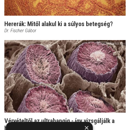
Hererák: Mitől alakul ki a súlyos betegség?
Dr. Fischer Gábor
Vérvételtől az ultrahangig - így vizsgáljálk a
×
hererákot