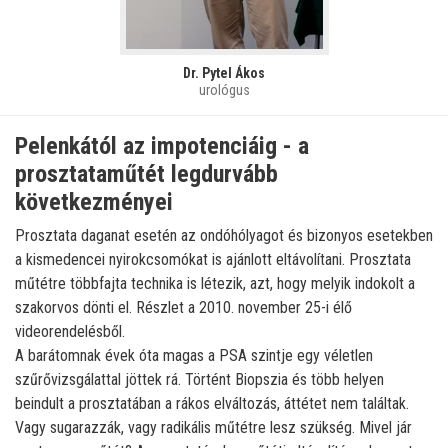
Dr. Pytel Ákos
urológus
Pelenkától az impotenciáig - a
prosztataműtét legdurvább
következményei
Prosztata daganat esetén az ondóhólyagot és bizonyos esetekben
a kismedencei nyirokcsomókat is ajánlott eltávolítani. Prosztata
műtétre többfajta technika is létezik, azt, hogy melyik indokolt a
szakorvos dönti el. Részlet a 2010. november 25-i élő
videorendelésből.
A barátomnak évek óta magas a PSA szintje egy véletlen
szűrővizsgálattal jöttek rá. Történt Biopszia és több helyen
beindult a prosztatában a rákos elváltozás, áttétet nem találtak.
Vagy sugarazzák, vagy radikális műtétre lesz szükség. Mivel jár