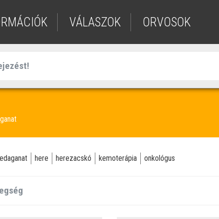
ORMÁCIÓK
VÁLASZOK
ORVOSOK
ganat
edaganat
here
herezacskó
kemoterápia
onkológus