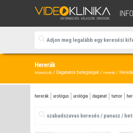
INF
Hererák
Daganatos betegségek
Hereda
Információk
Hererák
hererák
urológus
urológia
daganat
tumor
her