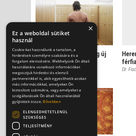
×
Ez a weboldal sütiket
használ
Cookie-kat használunk a tartalom, a
Heredaganat: Manapság új
Herer
hirdetések személyre szabására és a
módszerrel kezelik a
férf
forgalom elemzésére. Webhelyünk Ön általi
használatára vonatkozó információkat
betegséget
Dr. Fis
megosztjuk hirdetési és elemző
Dr. Fischer Gábor
partnereinkkel is, akik egyesíthetik azokat
más információkkal, amelyeket Ön
biztosított számukra, vagy amelyeket a
szolgáltatásaik Ön általi használatából
gyűjtöttek össze.
Bővebben
ELENGEDHETETLENÜL
SZÜKSÉGES
TELJESÍTMÉNY