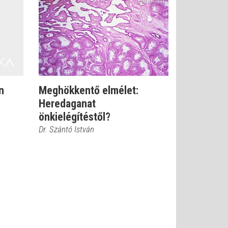
n
Meghökkentő elmélet:
Heredaganat
önkielégítéstől?
Dr. Szántó István