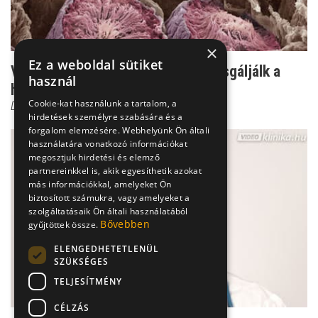
×
Ez a weboldal sütiket
Vérvételtől az ultrahangig - így vizsgáljálk a
használ
hererákot
Cookie-kat használunk a tartalom, a
Dr. Fischer Gábor
hirdetések személyre szabására és a
forgalom elemzésére. Webhelyünk Ön általi
használatára vonatkozó információkat
megosztjuk hirdetési és elemző
partnereinkkel is, akik egyesíthetik azokat
más információkkal, amelyeket Ön
biztosított számukra, vagy amelyeket a
szolgáltatásaik Ön általi használatából
Bővebben
gyűjtöttek össze.
ELENGEDHETETLENÜL
SZÜKSÉGES
TELJESÍTMÉNY
CÉLZÁS