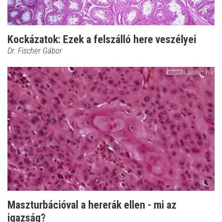
Kockázatok: Ezek a felszálló here veszélyei
Dr. Fischer Gábor
Maszturbációval a hererák ellen - mi az
igazság?