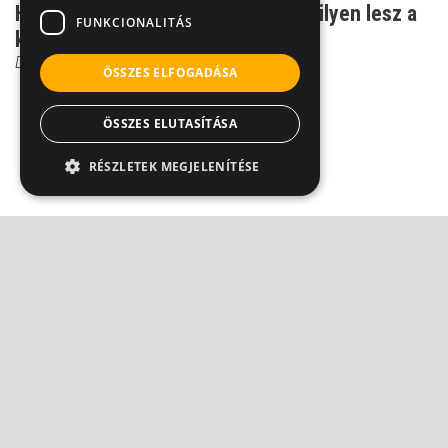
Hererák: Ezek alapján döntenek, milyen lesz a
FUNKCIONALITÁS
kezelés
Dr. Fischer Gábor
ÖSSZES ELFOGADÁSA
ÖSSZES ELUTASÍTÁSA
RÉSZLETEK MEGJELENÍTÉSE