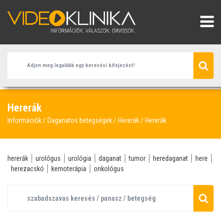
Hererák
Információk
Daganatos betegségek
Hererák
Hererák
hererák
urológus
urológia
daganat
tumor
heredaganat
here
herezacskó
kemoterápia
onkológus