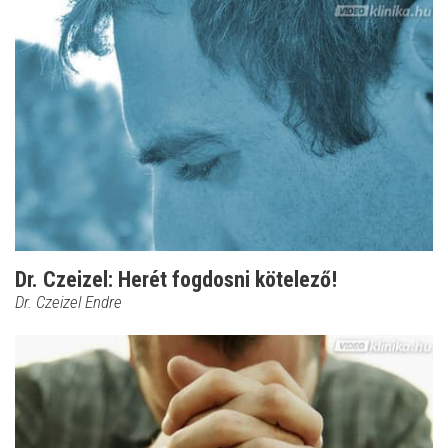
Dr. Czeizel: Herét fogdosni kötelező!
Dr. Czeizel Endre