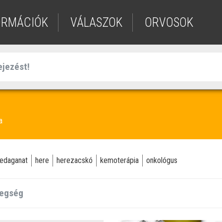
ORMÁCIÓK
VÁLASZOK
ORVOSOK
a
edaganat
here
herezacskó
kemoterápia
onkológus