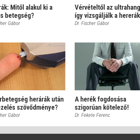
ák: Mitől alakul ki a
Vérvételtől az ultrahang
os betegség?
így vizsgáljálk a hererá
cher Gábor
Dr. Fischer Gábor
rbetegség herárák után
A herék fogdosása
kezelés szövődménye?
szigorúan kötelező!
cher Gábor
Dr. Fekete Ferenc