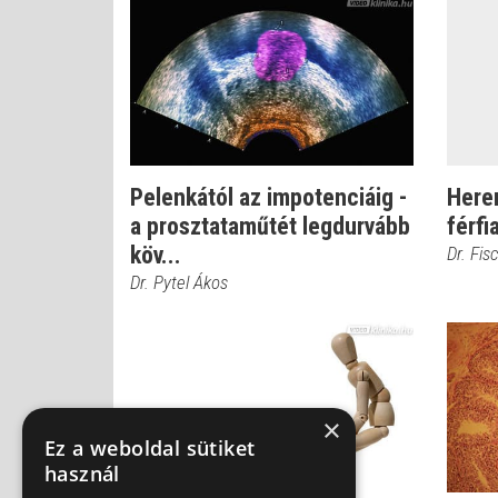
Pelenkától az impotenciáig -
Herer
a prosztataműtét legdurvább
férf
köv...
Dr. Fis
Dr. Pytel Ákos
×
Ez a weboldal sütiket
használ