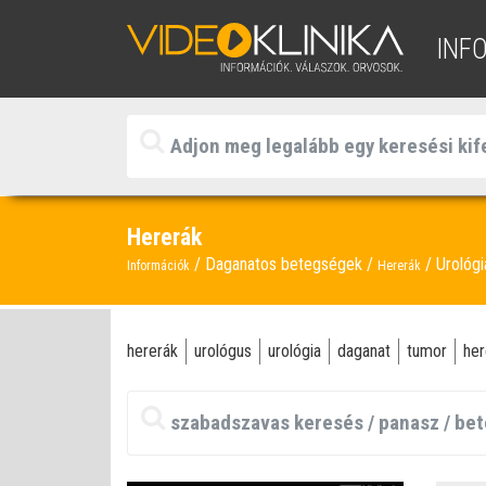
INF
Hererák
Daganatos betegségek
Urológi
Információk
Hererák
hererák
urológus
urológia
daganat
tumor
her