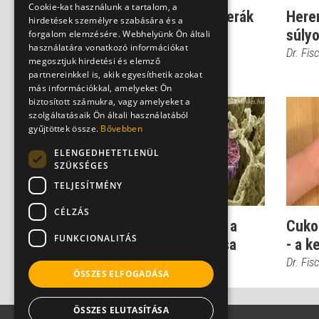
Cookie-kat használunk a tartalom, a
Kóros fokozatok: A hererák
Herer
hirdetések személyre szabására és a
stádiumai
súly
forgalom elemzésére. Webhelyünk Ön általi
használatára vonatkozó információkat
Dr. Fischer Gábor
Dr. Fis
megosztjuk hirdetési és elemző
partnereinkkel is, akik egyesíthetik azokat
más információkkal, amelyeket Ön
biztosított számukra, vagy amelyeket a
szolgáltatásaik Ön általi használatából
gyűjtöttek össze.
Bővebben
ELENGEDHETETLENÜL
SZÜKSÉGES
TELJESÍTMÉNY
CÉLZÁS
Korfüggő betegség: Ez a
Cuko
FUNKCIONALITÁS
hererák 3 legfőbb típusa
- a 
Dr. Fischer Gábor
Dr. Fis
ÖSSZES ELFOGADÁSA
ÖSSZES ELUTASÍTÁSA