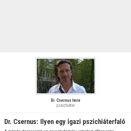
Dr. Csernus Imre
pszichiáter
Dr. Csernus: Ilyen egy igazi pszichiáterfaló