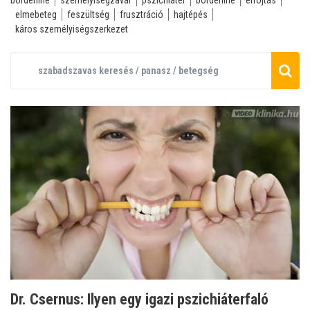
borderline
személyiségzavar
pszichiáter
borderline
elfojtás
elmebeteg
feszültség
frusztráció
hajtépés
káros személyiségszerkezet
Dr. Csernus: Ilyen egy igazi pszichiáterfaló