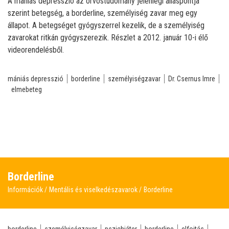
A mániás depresszió az orvostudomány jelenlegi álláspontja
szerint betegség, a borderline, személyiség zavar meg egy
állapot. A betegséget gyógyszerrel kezelik, de a személyiség
zavarokat ritkán gyógyszerezik. Részlet a 2012. január 10-i élő
videorendelésből.
mániás depresszió
borderline
személyiségzavar
Dr. Csernus Imre
elmebeteg
Borderline
Információk
Mentális és viselkedészavarok
Borderline