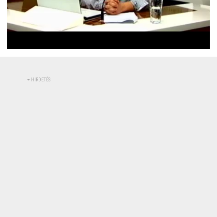
Betöltve
:
Állapot
:
Némítás
0%
0%
kikapcsolva
HIRDETÉS