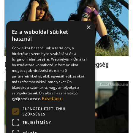
×
Ez a weboldal sütiket
használ
Cookie-kat használunk a tartalom, a
hirdetések személyre szabására és a
forgalom elemzésére. Webhelyünk Ön általi
Dr. Csernus: Ilyen a borderline betegség
használatára vonatkozó információkat
megosztjuk hirdetési és elemző
Dr. Csernus Imre
partnereinkkel is, akik egyesíthetik azokat
más információkkal, amelyeket Ön
biztosított számukra, vagy amelyeket a
szolgáltatásaik Ön általi használatából
Bővebben
gyűjtöttek össze.
ELENGEDHETETLENÜL
SZÜKSÉGES
TELJESÍTMÉNY