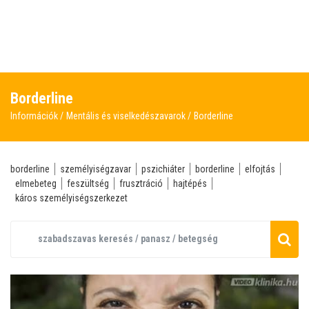
Borderline
Információk
Mentális és viselkedészavarok
Borderline
borderline
személyiségzavar
pszichiáter
borderline
elfojtás
elmebeteg
feszültség
frusztráció
hajtépés
káros személyiségszerkezet