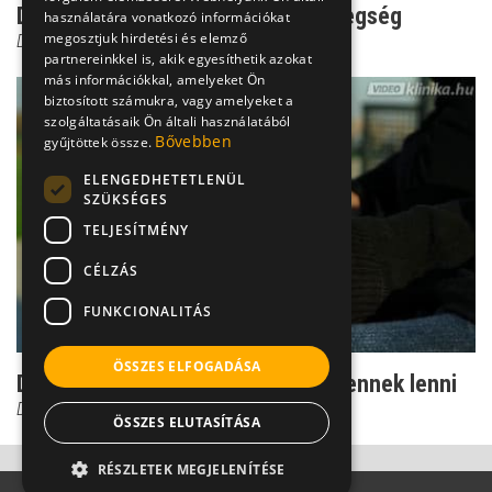
Dr. Csernus: Ilyen a borderline betegség
használatára vonatkozó információkat
megosztjuk hirdetési és elemző
Dr. Csernus Imre
partnereinkkel is, akik egyesíthetik azokat
más információkkal, amelyeket Ön
biztosított számukra, vagy amelyeket a
szolgáltatásaik Ön általi használatából
Bővebben
gyűjtöttek össze.
ELENGEDHETETLENÜL
SZÜKSÉGES
TELJESÍTMÉNY
CÉLZÁS
FUNKCIONALITÁS
ÖSSZES ELFOGADÁSA
Dr. Csernus: megtanítalak kíméletlennek lenni
Dr. Csernus Imre
ÖSSZES ELUTASÍTÁSA
RÉSZLETEK MEGJELENÍTÉSE