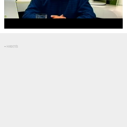
Betöltve
:
Állapot
:
Némítás
0%
0%
kikapcsolva
HIRDETÉS