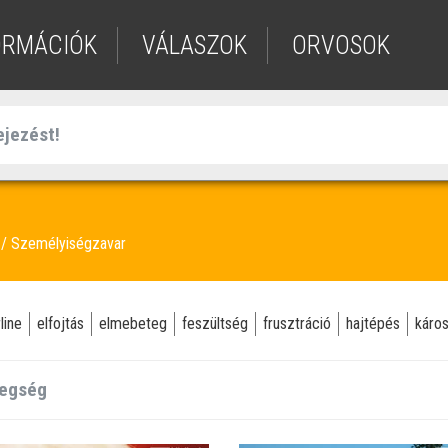
ORMÁCIÓK
VÁLASZOK
ORVOSOK
Személyiségzavar
line
elfojtás
elmebeteg
feszültség
frusztráció
hajtépés
káro