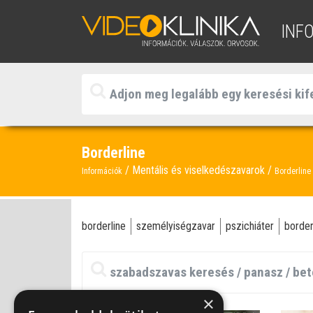
INF
Borderline
Mentális és viselkedészavarok
Információk
Borderline
borderline
személyiségzavar
pszichiáter
border
×