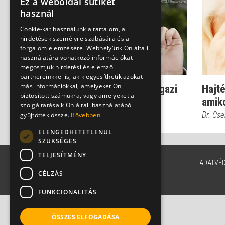
Ez a weboldal sütiket
használ
Cookie-kat használunk a tartalom, a
hirdetések személyre szabására és a
forgalom elemzésére. Webhelyünk Ön általi
használatára vonatkozó információkat
megosztjuk hirdetési és elemző
partnereinkkel is, akik egyesíthetik azokat
más információkkal, amelyeket Ön
Dr. Csernus: Ilyen egy igazi
Hajt
biztosított számukra, vagy amelyeket a
pszichiáterfaló
amik
szolgáltatásaik Ön általi használatából
Dr. Csernus Imre
Dr. Cs
gyűjtöttek össze.
Bővebben
ELENGEDHETETLENÜL
SZÜKSÉGES
TELJESÍTMÉNY
ADATVÉ
CÉLZÁS
FUNKCIONALITÁS
ÖSSZES ELFOGADÁSA