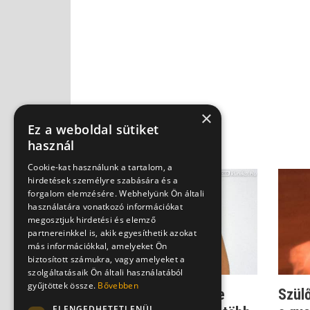
×
Ez a weboldal sütiket
használ
Cookie-kat használunk a tartalom, a
hirdetések személyre szabására és a
forgalom elemzésére. Webhelyünk Ön általi
használatára vonatkozó információkat
megosztjuk hirdetési és elemző
partnereinkkel is, akik egyesíthetik azokat
más információkkal, amelyeket Ön
biztosított számukra, vagy amelyeket a
szolgáltatásaik Ön általi használatából
gyűjtöttek össze.
Bővebben
Alaptalan félelem: Sose
Szül
ELENGEDHETETLENÜL