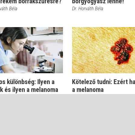
erekem bőrrákszűrésre?
bőrgyógyász lenne!
váth Béla
Dr. Horváth Béla
os különbség: Ilyen a
Kötelező tudni: Ezért ha
k és ilyen a melanoma
a melanoma
váth Béla
Dr. Horváth Béla