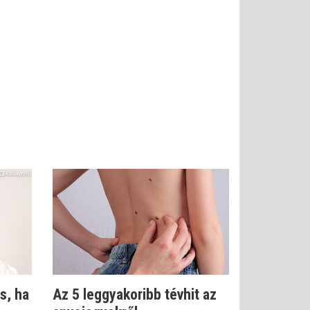
s, ha
Az 5 leggyakoribb tévhit az