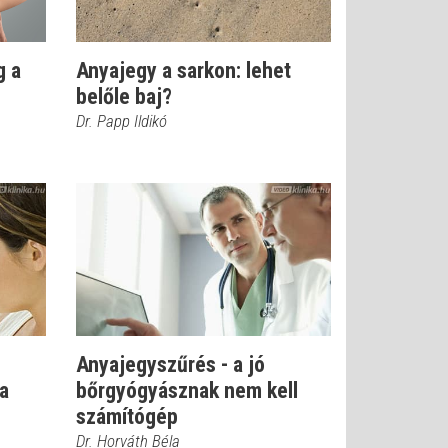
g a
Anyajegy a sarkon: lehet
belőle baj?
Dr. Papp Ildikó
Anyajegyszűrés - a jó
a
bőrgyógyásznak nem kell
számítógép
Dr. Horváth Béla