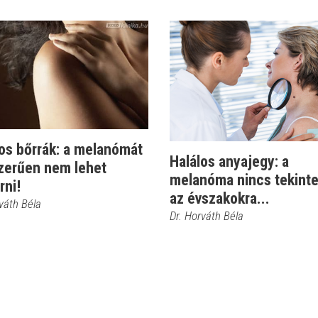
os bőrrák: a melanómát
Halálos anyajegy: a
zerűen nem lehet
melanóma nincs tekinte
rni!
az évszakokra...
váth Béla
Dr. Horváth Béla