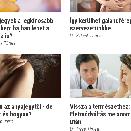
jegyek a legkínosabb
Így kerülhet galandfére
ken: bajban lehet a
szervezetünkbe
z is?
Dr. Szlávik János
sza Tímea
 az anyajegytől - de
Vissza a természethez:
r és hogyan?
Életmódváltás melanom
után
p Ildikó
Dr. Tisza Tímea