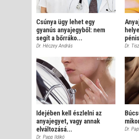
Csúnya ügy lehet egy
Anya
gyanús anyajegyből: nem
helye
segít a bőrráko...
pénis
Dr. Héczey András
Dr. Ti
Idejében kell észlelni az
Búcsú
anyajegyet, vagy annak
miko
elváltozásá...
Dr. Pap
Dr. Papp Ildikó