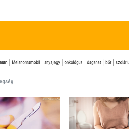
gnum
Melanomamobil
anyajegy
onkológus
daganat
bőr
szolár