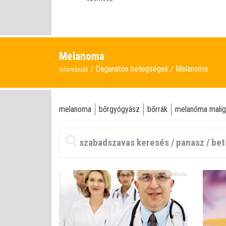
Melanoma
Daganatos betegségek
Melanoma
Információk
melanoma
bőrgyógyász
bőrrák
melanóma mali