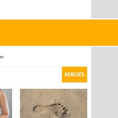
ium
KERESÉS