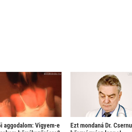
ői aggodalom: Vigyem-e
Ezt mondaná Dr. Csernu