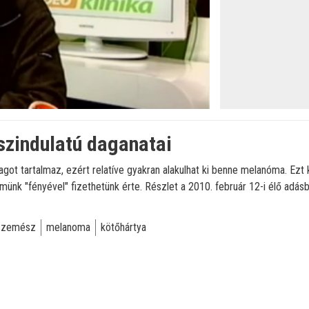
szindulatú daganatai
ot tartalmaz, ezért relatíve gyakran alakulhat ki benne melanóma. Ezt 
nk "fényével" fizethetünk érte. Részlet a 2010. február 12-i élő adásb
szemész
melanoma
kötőhártya