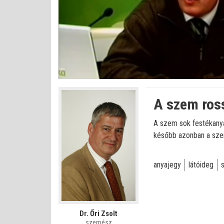
Betöltve
:
Állapot
:
Némítás
0%
0%
kikapcsolva
A szem ros
A szem sok festékanyag
később azonban a szemü
anyajegy
látóideg
Dr. Őri Zsolt
szemész