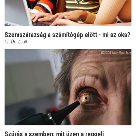
Szemszárazság a számítógép előtt - mi az oka?
Dr. Őri Zsolt
Szúrás a szemben: mit üzen a reggeli