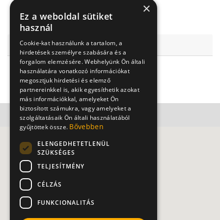
Kapcsolat
×
Ez a weboldal sütiket
használ
Cookie-kat használunk a tartalom, a
Vaszary Kolos Kórház
hirdetések személyre szabására és a
forgalom elemzésére. Webhelyünk Ön általi
2500 Esztergom, Petőfi Sándor u. 26-28.
használatára vonatkozó információkat
megosztjuk hirdetési és elemző
+36309528697
partnereinkkel is, akik egyesíthetik azokat
más információkkal, amelyeket Ön
biztosított számukra, vagy amelyeket a
szolgáltatásaik Ön általi használatából
Bővebben
gyűjtöttek össze.
ELENGEDHETETLENÜL
SZÜKSÉGES
TELJESÍTMÉNY
CÉLZÁS
FUNKCIONALITÁS