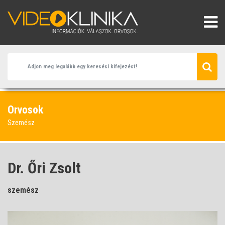
Orvosok
Szemész
Dr. Őri Zsolt
szemész