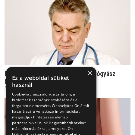
×
Ezt mondaná Dr. Csernus, ha bőrgyógyász
Ez a weboldal sütiket
lenne!
használ
Dr. Horváth Béla
Cookie-kat használunk a tartalom, a
hirdetések személyre szabására és a
forgalom elemzésére. Webhelyünk Ön általi
használatára vonatkozó információkat
megosztjuk hirdetési és elemző
partnereinkkel is, akik egyesíthetik azokat
más információkkal, amelyeket Ön
biztosított számukra, vagy amelyeket a