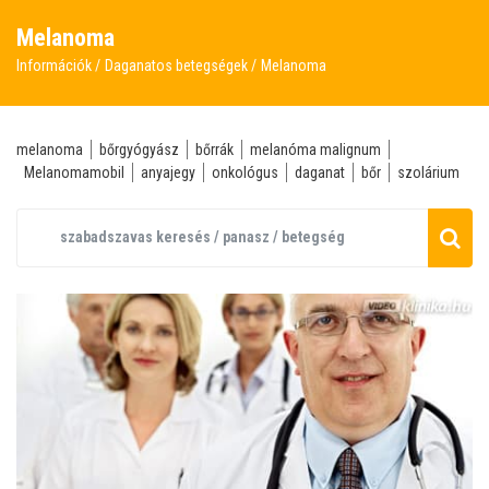
Melanoma
Információk
Daganatos betegségek
Melanoma
melanoma
bőrgyógyász
bőrrák
melanóma malignum
Melanomamobil
anyajegy
onkológus
daganat
bőr
szolárium