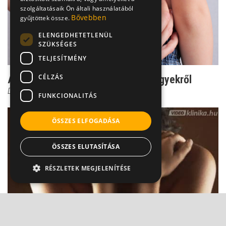
szolgáltatásaik Ön általi használatából
Bővebben
gyűjtöttek össze.
ELENGEDHETETLENÜL
SZÜKSÉGES
TELJESÍTMÉNY
CÉLZÁS
Az 5 leggyakoribb tévhit az anyajegyekről
Dr. Horváth Béla
FUNKCIONALITÁS
ÖSSZES ELFOGADÁSA
ÖSSZES ELUTASÍTÁSA
RÉSZLETEK MEGJELENÍTÉSE