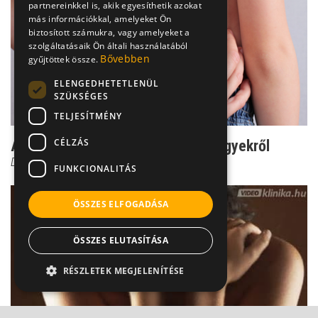
partnereinkkel is, akik egyesíthetik azokat
más információkkal, amelyeket Ön
biztosított számukra, vagy amelyeket a
szolgáltatásaik Ön általi használatából
Bővebben
gyűjtöttek össze.
ELENGEDHETETLENÜL
SZÜKSÉGES
TELJESÍTMÉNY
CÉLZÁS
Az 5 leggyakoribb tévhit az anyajegyekről
Dr. Horváth Béla
FUNKCIONALITÁS
ÖSSZES ELFOGADÁSA
ÖSSZES ELUTASÍTÁSA
RÉSZLETEK MEGJELENÍTÉSE