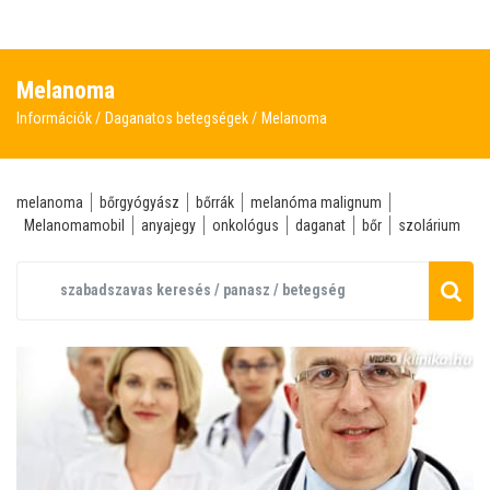
Melanoma
Információk
Daganatos betegségek
Melanoma
melanoma
bőrgyógyász
bőrrák
melanóma malignum
Melanomamobil
anyajegy
onkológus
daganat
bőr
szolárium