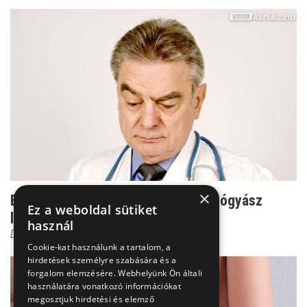
×
Ezt mondaná Dr. Csernus, ha bőrgyógyász
Ez a weboldal sütiket
lenne!
használ
Dr. Horváth Béla
Cookie-kat használunk a tartalom, a
hirdetések személyre szabására és a
forgalom elemzésére. Webhelyünk Ön általi
használatára vonatkozó információkat
megosztjuk hirdetési és elemző