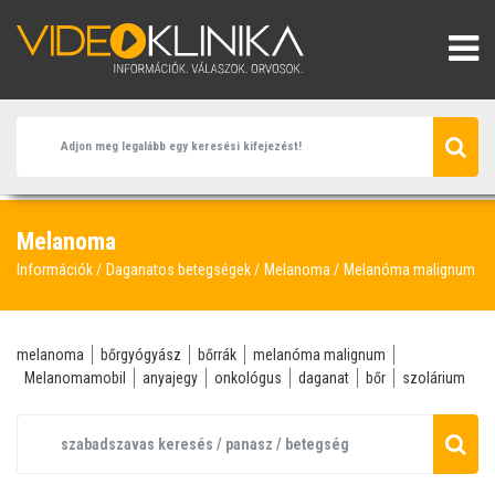
Melanoma
Információk
Daganatos betegségek
Melanoma
Melanóma malignum
melanoma
bőrgyógyász
bőrrák
melanóma malignum
Melanomamobil
anyajegy
onkológus
daganat
bőr
szolárium