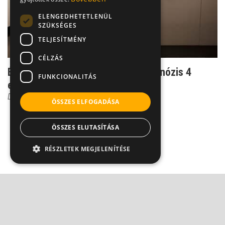
ELENGEDHETETLENÜL
SZÜKSÉGES
TELJESÍTMÉNY
CÉLZÁS
Életveszélyes bőrrák: a biztos diagnózis 4
FUNKCIONALITÁS
elengedhetetlen e...
Dr. Horváth Béla
ÖSSZES ELFOGADÁSA
ÖSSZES ELUTASÍTÁSA
RÉSZLETEK MEGJELENÍTÉSE