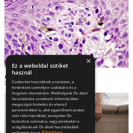
×
Ez a weboldal sütiket
használ
A fórumok ideje lejárt
Cookie-kat használunk a tartalom, a
Dr. Horváth Béla
hirdetések személyre szabására és a
forgalom elemzésére. Webhelyünk Ön általi
használatára vonatkozó információkat
megosztjuk hirdetési és elemző
partnereinkkel is, akik egyesíthetik azokat
más információkkal, amelyeket Ön
biztosított számukra, vagy amelyeket a
szolgáltatásaik Ön általi használatából
Bővebben
gyűjtöttek össze.