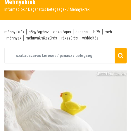
Méhnyakrák
Információk
Daganatos betegségek
Méhnyakrák
méhnyakrák
nőgyógyász
onkológus
daganat
HPV
méh
méhnyak
méhnyakrákszűrés
rákszűrés
védőoltás