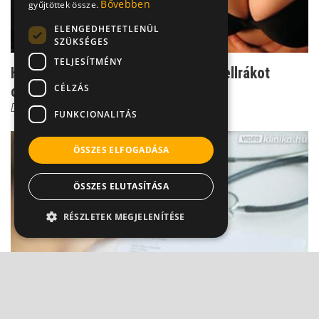
Bővebben
gyűjtöttek össze.
ELENGEDHETETLENÜL
SZÜKSÉGES
TELJESÍTMÉNY
Hormonos mellnövelés: valóban mellrákot
CÉLZÁS
okoz?
Dr. Novák Zoltán
FUNKCIONALITÁS
ÖSSZES ELFOGADÁSA
ÖSSZES ELUTASÍTÁSA
RÉSZLETEK MEGJELENÍTÉSE