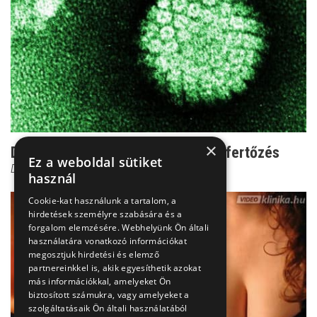
×
Dr. Novák: Innentől igazi baj a HPV-fertőzés
Ez a weboldal sütiket
Dr. Novák Zoltán
használ
Cookie-kat használunk a tartalom, a
hirdetések személyre szabására és a
forgalom elemzésére. Webhelyünk Ön általi
használatára vonatkozó információkat
megosztjuk hirdetési és elemző
partnereinkkel is, akik egyesíthetik azokat
más információkkal, amelyeket Ön
biztosított számukra, vagy amelyeket a
szolgáltatásaik Ön általi használatából