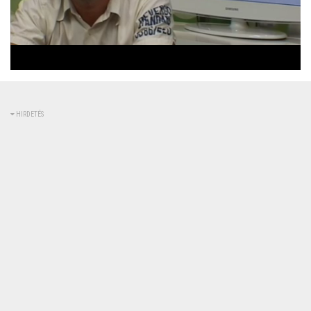
Betöltve
:
Állapot
:
Némítás
0%
0%
kikapcsolva
HIRDETÉS