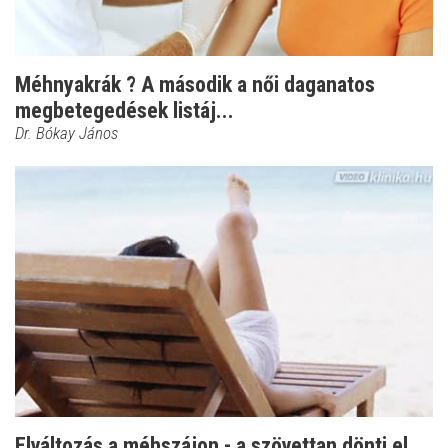
Méhnyakrák ? A második a női daganatos
megbetegedések listáj...
Dr. Bókay János
Elváltozás a méhszájon - a szövettan dönti el,