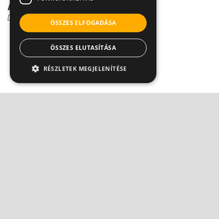
A méhnyakrák veszélye
Dr. Szántó István
ÖSSZES ELFOGADÁSA
ÖSSZES ELUTASÍTÁSA
RÉSZLETEK MEGJELENÍTÉSE