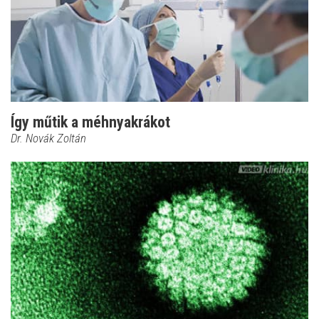
Így műtik a méhnyakrákot
Dr. Novák Zoltán