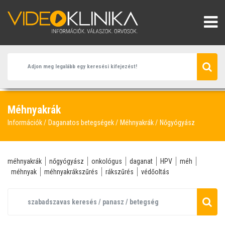
Méhnyakrák
Információk
Daganatos betegségek
Méhnyakrák
Nőgyógyász
méhnyakrák
nőgyógyász
onkológus
daganat
HPV
méh
méhnyak
méhnyakrákszűrés
rákszűrés
védőoltás