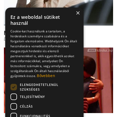
×
Ez a weboldal sütiket
használ
Cookie-kat használunk a tartalom, a
Méhnyakrák
hirdetések személyre szabására és a
Dr. Novák Zoltán
forgalom elemzésére. Webhelyünk Ön általi
használatára vonatkozó információkat
megosztjuk hirdetési és elemző
partnereinkkel is, akik egyesíthetik azokat
más információkkal, amelyeket Ön
biztosított számukra, vagy amelyeket a
szolgáltatásaik Ön általi használatából
Bővebben
gyűjtöttek össze.
ELENGEDHETETLENÜL
SZÜKSÉGES
TELJESÍTMÉNY
CÉLZÁS
FUNKCIONALITÁS