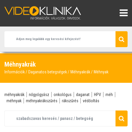
Méhnyakrák
Információk
Daganatos betegségek
Méhnyakrák
Méhnyak
méhnyakrák
nőgyógyász
onkológus
daganat
HPV
méh
méhnyak
méhnyakrákszűrés
rákszűrés
védőoltás