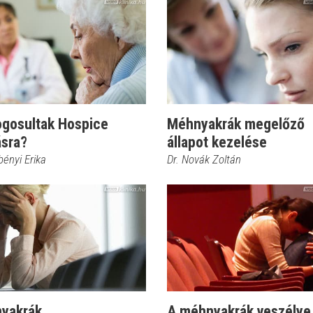
ogosultak Hospice
Méhnyakrák megelőző
ásra?
állapot kezelése
bényi Erika
Dr. Novák Zoltán
yakrák
A méhnyakrák veszélye