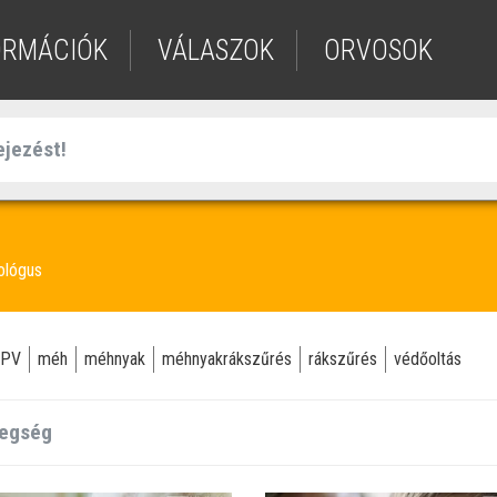
ORMÁCIÓK
VÁLASZOK
ORVOSOK
ológus
PV
méh
méhnyak
méhnyakrákszűrés
rákszűrés
védőoltás