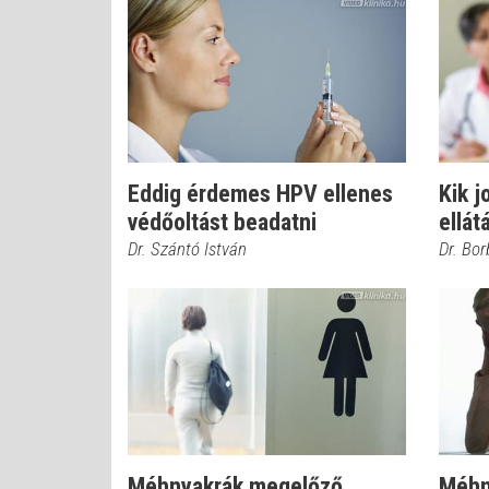
Eddig érdemes HPV ellenes
Kik j
védőoltást beadatni
ellát
Dr. Szántó István
Dr. Bor
Méhnyakrák megelőző
Méhn