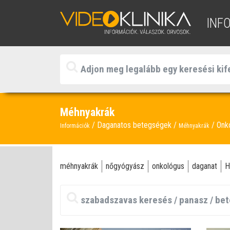
INF
Méhnyakrák
Daganatos betegségek
Onk
Információk
Méhnyakrák
méhnyakrák
nőgyógyász
onkológus
daganat
H