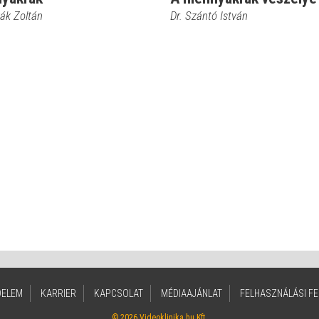
vák Zoltán
Dr. Szántó István
DELEM
KARRIER
KAPCSOLAT
MÉDIAAJÁNLAT
FELHASZNÁLÁSI FE
© 2026 Videoklinika.hu Kft.