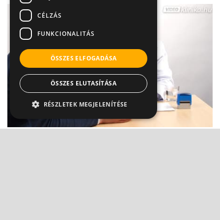
CÉLZÁS
FUNKCIONALITÁS
ÖSSZES ELFOGADÁSA
ÖSSZES ELUTASÍTÁSA
RÉSZLETEK MEGJELENÍTÉSE
Méhnyakrák szűrés ? Ez a legkíméletesebb
szövettani vizsgála...
Dr. Novák Zoltán