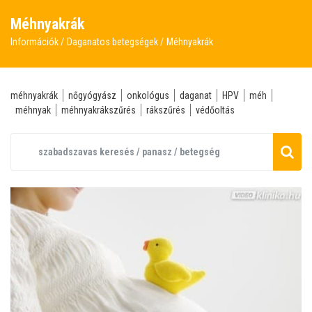
Méhnyakrák
Információk
Daganatos betegségek
Méhnyakrák
méhnyakrák
nőgyógyász
onkológus
daganat
HPV
méh
méhnyak
méhnyakrákszűrés
rákszűrés
védőoltás