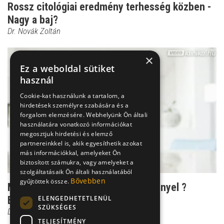
Rossz citológiai eredmény terhesség közben -
Nagy a baj?
Dr. Novák Zoltán
×
Ez a weboldal sütiket
használ
Cookie-kat használunk a tartalom, a
hirdetések személyre szabására és a
forgalom elemzésére. Webhelyünk Ön általi
használatára vonatkozó információkat
megosztjuk hirdetési és elemző
partnereinkkel is, akik egyesíthetik azokat
más információkkal, amelyeket Ön
biztosított számukra, vagy amelyeket a
szolgáltatásaik Ön általi használatából
Bővebben
gyűjtöttek össze.
Méhnyakrák szűrés rossz eredménnyel ?
ELENGEDHETETLENÜL
Biztos, hogy műteni ke...
SZÜKSÉGES
Dr. Novák Zoltán
TELJESÍTMÉNY