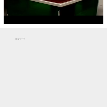
Betöltve
:
Állapot
:
Némítás
0%
0%
kikapcsolva
HIRDETÉS