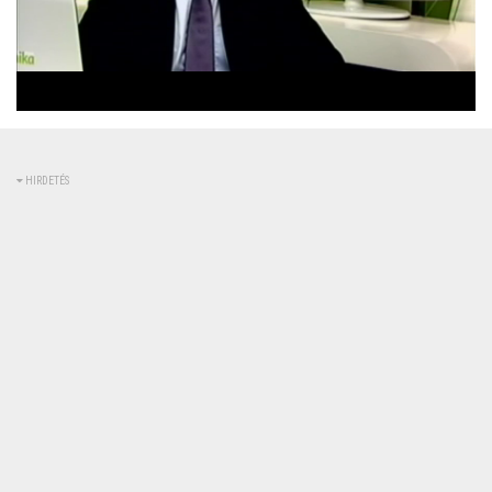
Betöltve
:
Állapot
:
Némítás
0%
0%
kikapcsolva
HIRDETÉS