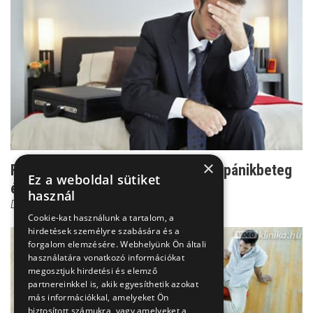
×
Felzaklató tünetek - így romlik le a pánikbeteg
Ez a weboldal sütiket
életminősége
használ
Dr. Ormay István
Cookie-kat használunk a tartalom, a
hirdetések személyre szabására és a
forgalom elemzésére. Webhelyünk Ön általi
használatára vonatkozó információkat
megosztjuk hirdetési és elemző
partnereinkkel is, akik egyesíthetik azokat
más információkkal, amelyeket Ön
biztosított számukra, vagy amelyeket a