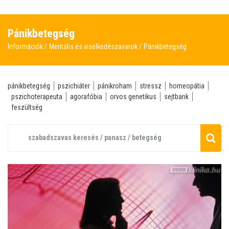
Pánikbetegség
Információk
Mentális és viselkedészavarok
Pánikbetegség
pánikbetegség
pszichiáter
pánikroham
stressz
homeopátia
pszichoterapeuta
agorafóbia
orvos genetikus
sejtbank
feszültség