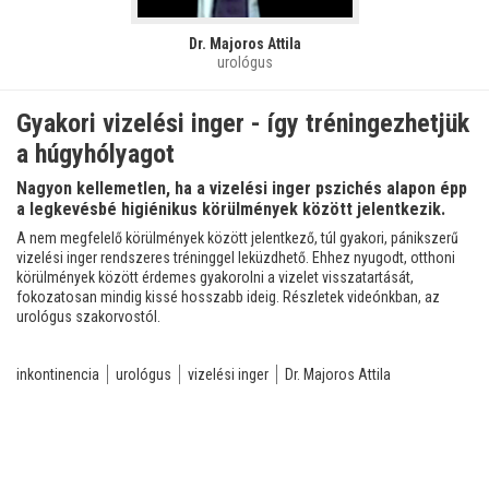
Dr. Majoros Attila
urológus
Gyakori vizelési inger - így tréningezhetjük
a húgyhólyagot
Nagyon kellemetlen, ha a vizelési inger pszichés alapon épp
a legkevésbé higiénikus körülmények között jelentkezik.
A nem megfelelő körülmények között jelentkező, túl gyakori, pánikszerű
vizelési inger rendszeres tréninggel leküzdhető. Ehhez nyugodt, otthoni
körülmények között érdemes gyakorolni a vizelet visszatartását,
fokozatosan mindig kissé hosszabb ideig. Részletek videónkban, az
urológus szakorvostól.
inkontinencia
urológus
vizelési inger
Dr. Majoros Attila