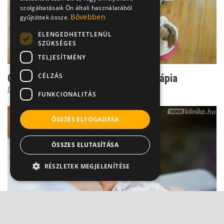
szolgáltatásaik Ön általi használatából
Bővebben
gyűjtöttek össze.
ELENGEDHETETLENÜL
SZÜKSÉGES
TELJESÍTMÉNY
CÉLZÁS
Csoport titok: Ilyen a jó csoportterápia
Dr. Ormay István
FUNKCIONALITÁS
ÖSSZES ELFOGADÁSA
ÖSSZES ELUTASÍTÁSA
RÉSZLETEK MEGJELENÍTÉSE