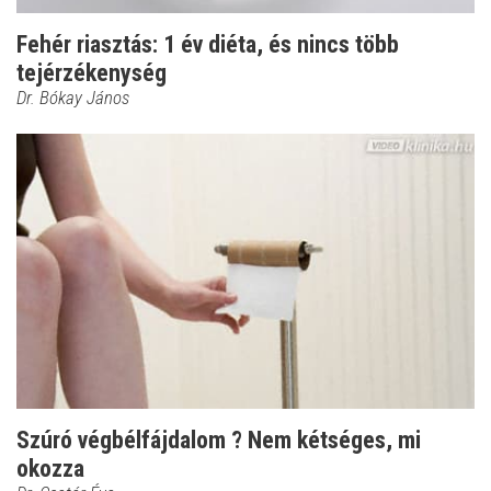
Fehér riasztás: 1 év diéta, és nincs több
tejérzékenység
Dr. Bókay János
Szúró végbélfájdalom ? Nem kétséges, mi
okozza