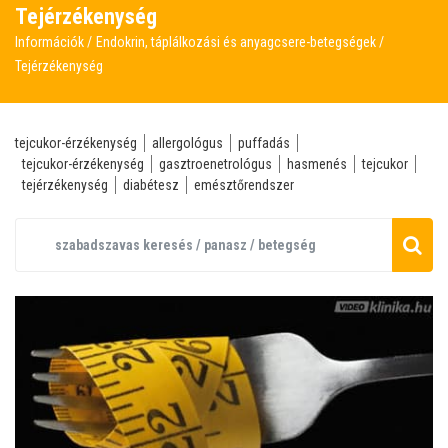
Tejérzékenység
Információk
Endokrin, táplálkozási és anyagcsere-betegségek
Tejérzékenység
tejcukor-érzékenység
allergológus
puffadás
tejcukor-érzékenység
gasztroenetrológus
hasmenés
tejcukor
tejérzékenység
diabétesz
emésztőrendszer