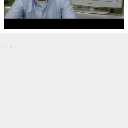
Betöltve
:
Állapot
:
Némítás
0%
0%
kikapcsolva
HIRDETÉS