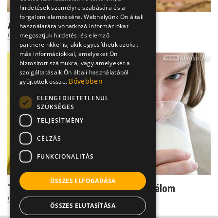
hirdetések személyre szabására és a
forgalom elemzésére. Webhelyünk Ön általi
A tejtől tiltott gyerekek
használatára vonatkozó információkat
megosztjuk hirdetési és elemző
Dr. Pintér Zsolt
partnereinkkel is, akik egyesíthetik azokat
más információkkal, amelyeket Ön
biztosított számukra, vagy amelyeket a
szolgáltatásaik Ön általi használatából
Bővebben
gyűjtöttek össze.
ELENGEDHETETLENÜL
SZÜKSÉGES
TELJESÍTMÉNY
CÉLZÁS
FUNKCIONALITÁS
ÖSSZES ELFOGADÁSA
Tejérzékenység - a visszatérő rémálom
Dr. Pintér Zsolt
ÖSSZES ELUTASÍTÁSA