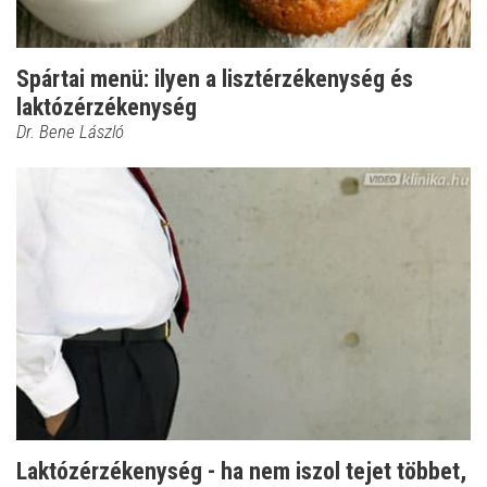
Spártai menü: ilyen a lisztérzékenység és
laktózérzékenység
Dr. Bene László
Laktózérzékenység - ha nem iszol tejet többet,