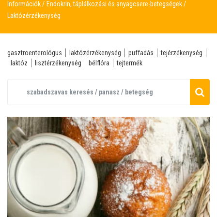
Információk
Endokrin, táplálkozási és anyagcsere-betegségek
Laktózérzékenység
gasztroenterológus
laktózérzékenység
puffadás
tejérzékenység
laktóz
lisztérzékenység
bélflóra
tejtermék