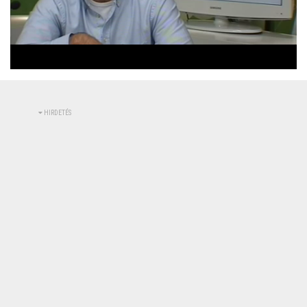
Betöltve
:
Állapot
:
Némítás
0%
0%
kikapcsolva
HIRDETÉS