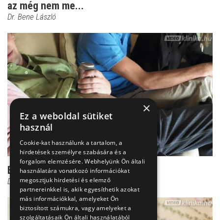
az még nem me...
Dr. Bene László
×
Ez a weboldal sütiket
használ
Cookie-kat használunk a tartalom, a
hirdetések személyre szabására és a
forgalom elemzésére. Webhelyünk Ön általi
Étkezés utáni puffadás: Ez az oka!
használatára vonatkozó információkat
megosztjuk hirdetési és elemző
Dr. Bene László
partnereinkkel is, akik egyesíthetik azokat
más információkkal, amelyeket Ön
biztosított számukra, vagy amelyeket a
szolgáltatásaik Ön általi használatából