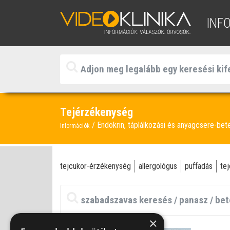
INF
Tejérzékenység
Endokrin, táplálkozási és anyagcsere-be
Információk
tejcukor-érzékenység
allergológus
puffadás
te
×