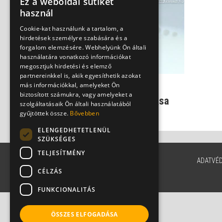
Ez a weboldal sütiket
használ
Cookie-kat használunk a tartalom, a
hirdetések személyre szabására és a
forgalom elemzésére. Webhelyünk Ön általi
használatára vonatkozó információkat
megosztjuk hirdetési és elemző
partnereinkkel is, akik egyesíthetik azokat
más információkkal, amelyeket Ön
Irritáló bélgázok: A tej
biztosított számukra, vagy amelyeket a
kellemetlen mellékhatása
szolgáltatásaik Ön általi használatából
Dr. Beró Mariann
gyűjtöttek össze.
Bővebben
ELENGEDHETETLENÜL
SZÜKSÉGES
TELJESÍTMÉNY
ADATVÉ
CÉLZÁS
FUNKCIONALITÁS
ÖSSZES ELFOGADÁSA