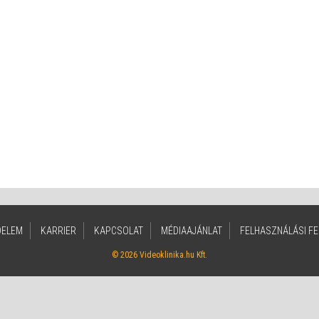
DELEM
KARRIER
KAPCSOLAT
MÉDIAAJÁNLAT
FELHASZNÁLÁSI FE
© 2026 Videoklinika.hu Kft.