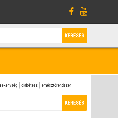
KERESÉS
rzékenység
diabétesz
emésztőrendszer
KERESÉS