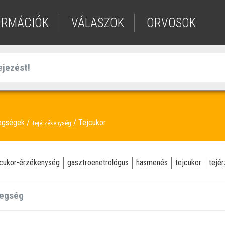
ORMÁCIÓK
VÁLASZOK
ORVOSOK
tegségek
Tejcukor
Tejérzékenység
jcukor-érzékenység
gasztroenetrológus
hasmenés
tejcukor
tejé