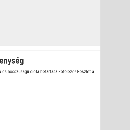
kenység
és hosszúságú diéta betartása kötelező! Részlet a