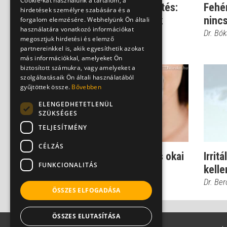
Cookie-kat használunk a tartalom, a
Izmosodás és súlyvesztés:
Fehér
hirdetések személyre szabására és a
fehérjediéta, nem csak
ninc
forgalom elemzésére. Webhelyünk Ön általi
használatára vonatkozó információkat
sportolókna...
Dr. Bó
megosztjuk hirdetési és elemző
Dadda Noémi
partnereinkkel is, akik egyesíthetik azokat
más információkkal, amelyeket Ön
biztosított számukra, vagy amelyeket a
szolgáltatásaik Ön általi használatából
gyűjtöttek össze.
Bővebben
ELENGEDHETETLENÜL
SZÜKSÉGES
TELJESÍTMÉNY
CÉLZÁS
A kellemetlen puffadás okai
Irrit
FUNKCIONALITÁS
- kockázatos ételek
kell
Dr. Beró Mariann
Dr. Be
ÖSSZES ELFOGADÁSA
ÖSSZES ELUTASÍTÁSA