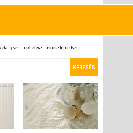
rzékenység
diabétesz
emésztőrendszer
KERESÉS