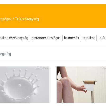
tegségek
Tejérzékenység
jcukor-érzékenység
gasztroenetrológus
hasmenés
tejcukor
tejé