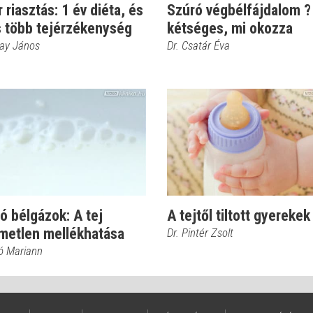
 riasztás: 1 év diéta, és
Szúró végbélfájdalom 
s több tejérzékenység
kétséges, mi okozza
kay János
Dr. Csatár Éva
áló bélgázok: A tej
A tejtől tiltott gyerekek
emetlen mellékhatása
Dr. Pintér Zsolt
ró Mariann