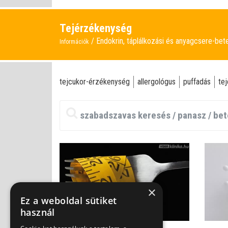
Tejérzékenység
Endokrin, táplálkozási és anyagcsere-be
Információk
tejcukor-érzékenység
allergológus
puffadás
te
×
Ez a weboldal sütiket
használ