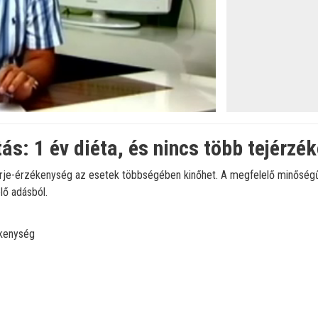
tás: 1 év diéta, és nincs több tejérzé
rje-érzékenység az esetek többségében kinőhet. A megfelelő minőségű 
lő adásból.
ékenység