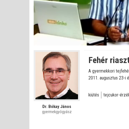
Betöltve
:
Állapot
:
Némítás
0%
0%
kikapcsolva
Fehér riasz
A gyermekkori tejfehé
2011. augusztus 23-i é
kiütés
tejcukor-érz
Dr. Bókay János
gyermekgyógyász