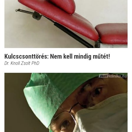
Kulcscsonttörés: Nem kell mindig műtét!
Dr. Knoll Zsolt PhD