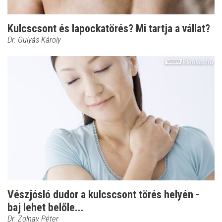
Kulcscsont és lapockatörés? Mi tartja a vállat?
Dr. Gulyás Károly
Vészjósló dudor a kulcscsont törés helyén -
baj lehet belőle...
Dr. Zolnay Péter