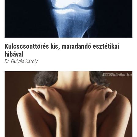
Kulcscsonttörés kis, maradandó esztétikai
hibával
Dr. Gulyás Károly