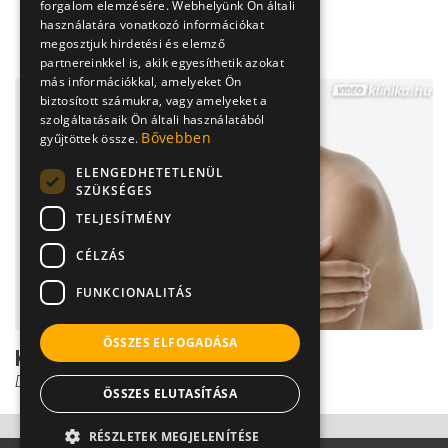
forgalom elemzésére. Webhelyünk Ön általi
használatára vonatkozó információkat
megosztjuk hirdetési és elemző
partnereinkkel is, akik egyesíthetik azokat
más információkkal, amelyeket Ön
biztosított számukra, vagy amelyeket a
szolgáltatásaik Ön általi használatából
Bővebben
gyűjtöttek össze.
ELENGEDHETETLENÜL
SZÜKSÉGES
TELJESÍTMÉNY
CÉLZÁS
FUNKCIONALITÁS
ÖSSZES ELFOGADÁSA
Kulcscsonttörés diagnózisa
Dr. Gulyás Károly
ÖSSZES ELUTASÍTÁSA
RÉSZLETEK MEGJELENÍTÉSE