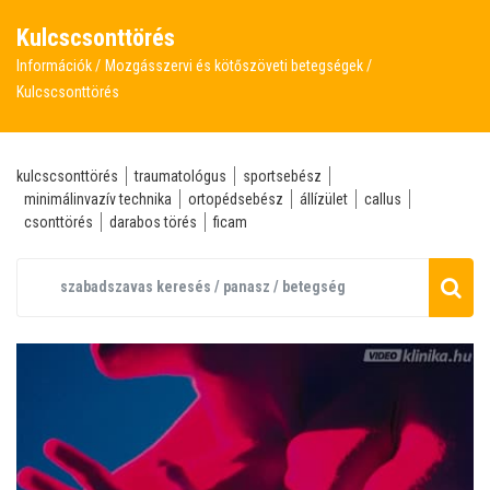
Kulcscsonttörés
Információk
Mozgásszervi és kötőszöveti betegségek
Kulcscsonttörés
kulcscsonttörés
traumatológus
sportsebész
minimálinvazív technika
ortopédsebész
állízület
callus
csonttörés
darabos törés
ficam