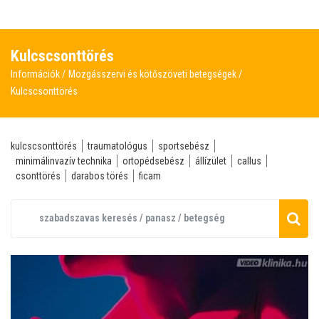
Kulcscsonttörés
Információk
Mozgásszervi és kötőszöveti betegségek
Kulcscsonttörés
kulcscsonttörés
traumatológus
sportsebész
minimálinvazív technika
ortopédsebész
állízület
callus
csonttörés
darabos törés
ficam