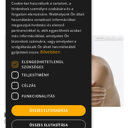
Cookie-kat használunk a tartalom, a
hirdetések személyre szabására és a
forgalom elemzésére. Webhelyünk Ön általi
használatára vonatkozó információkat
megosztjuk hirdetési és elemző
partnereinkkel is, akik egyesíthetik azokat
más információkkal, amelyeket Ön
biztosított számukra, vagy amelyeket a
szolgáltatásaik Ön általi használatából
Bővebben
gyűjtöttek össze.
ELENGEDHETETLENÜL
SZÜKSÉGES
TELJESÍTMÉNY
CÉLZÁS
FUNKCIONALITÁS
ÖSSZES ELFOGADÁSA
Kulcscsonttörés diagnózisa
Dr. Gulyás Károly
ÖSSZES ELUTASÍTÁSA