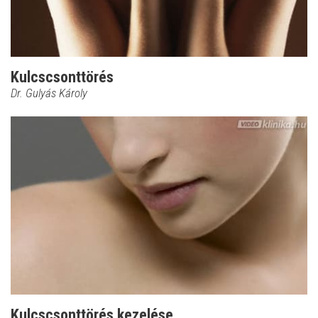
Kulcscsonttörés
Dr. Gulyás Károly
Kulcscsonttörés kezelése