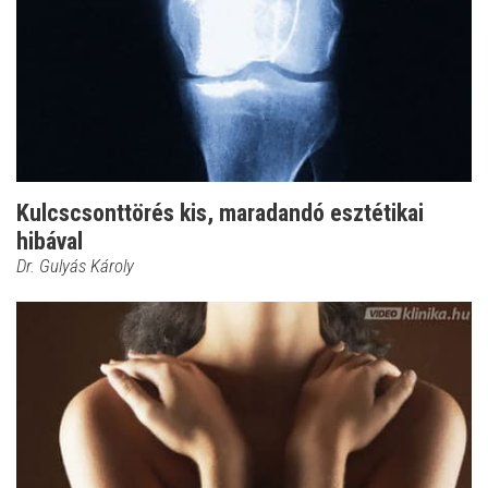
Kulcscsonttörés kis, maradandó esztétikai
hibával
Dr. Gulyás Károly