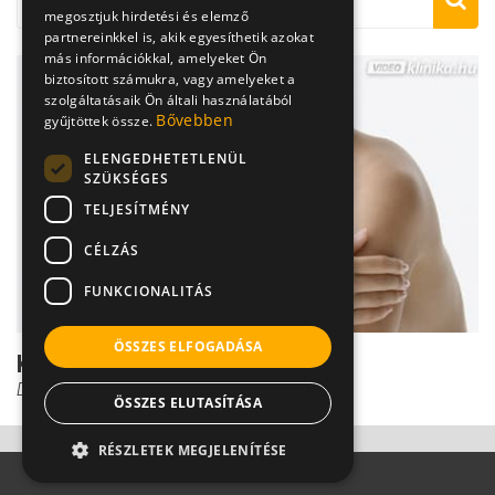
megosztjuk hirdetési és elemző
partnereinkkel is, akik egyesíthetik azokat
más információkkal, amelyeket Ön
biztosított számukra, vagy amelyeket a
szolgáltatásaik Ön általi használatából
Bővebben
gyűjtöttek össze.
ELENGEDHETETLENÜL
SZÜKSÉGES
TELJESÍTMÉNY
CÉLZÁS
FUNKCIONALITÁS
ÖSSZES ELFOGADÁSA
Kulcscsonttörés diagnózisa
Dr. Gulyás Károly
ÖSSZES ELUTASÍTÁSA
RÉSZLETEK MEGJELENÍTÉSE