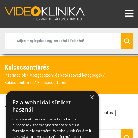
Kulcscsonttörés
Információk
Mozgásszervi és kötőszöveti betegségek
Kulcscsonttörés
Kulcscsonttörés
×
Ez a weboldal sütiket
kulcscsonttörés
traumatológus
sportsebész
használ
minimálinvazív technika
ortopédsebész
állízület
callus
Cookie-kat használunk a tartalom, a
csonttörés
darabos törés
ficam
hirdetések személyre szabására és a
forgalom elemzésére. Webhelyünk Ön általi
használatára vonatkozó információkat