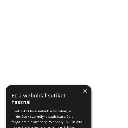
×
Ez a weboldal sütiket
használ
Cookie-kat használunk a tartalom, a
hirdetések személyre szabására és a
forgalom elemzésére. Webhelyünk Ön általi
használatára vonatkozó információkat