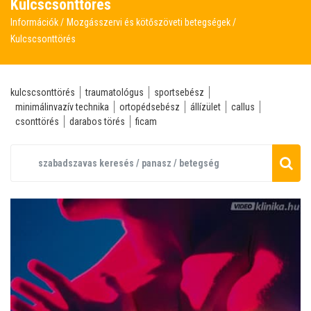
Kulcscsonttörés
Információk
Mozgásszervi és kötőszöveti betegségek
Kulcscsonttörés
kulcscsonttörés
traumatológus
sportsebész
minimálinvazív technika
ortopédsebész
állízület
callus
csonttörés
darabos törés
ficam