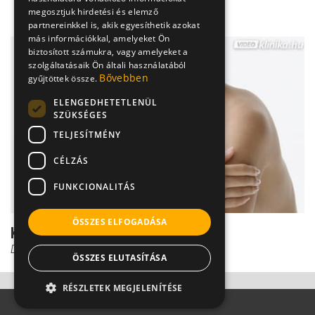
megosztjuk hirdetési és elemző
partnereinkkel is, akik egyesíthetik azokat
más információkkal, amelyeket Ön
biztosított számukra, vagy amelyeket a
szolgáltatásaik Ön általi használatából
Bővebben
gyűjtöttek össze.
ELENGEDHETETLENÜL
SZÜKSÉGES
TELJESÍTMÉNY
CÉLZÁS
FUNKCIONALITÁS
ÖSSZES ELFOGADÁSA
Kulcscsonttörés diagnózisa
Dr. Gulyás Károly
ÖSSZES ELUTASÍTÁSA
RÉSZLETEK MEGJELENÍTÉSE