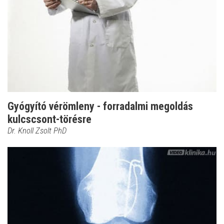
Gyógyító vérömleny - forradalmi megoldás
kulcscsont-törésre
Dr. Knoll Zsolt PhD