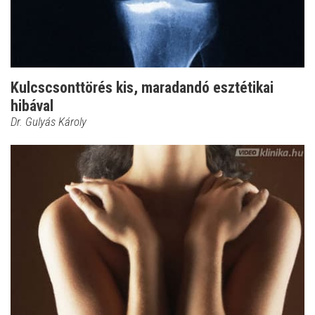
Kulcscsonttörés kis, maradandó esztétikai
hibával
Dr. Gulyás Károly