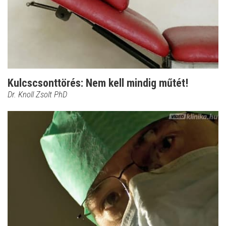
Kulcscsonttörés: Nem kell mindig műtét!
Dr. Knoll Zsolt PhD