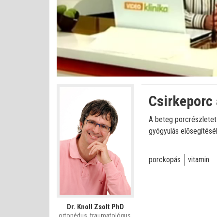
Betöltve
:
Állapot
:
Némítás
0%
0%
kikapcsolva
Csirkeporc 
A beteg porcrészletet
gyógyulás elősegítésé
porckopás
vitamin
Dr. Knoll Zsolt PhD
ortopédus, traumatológus,