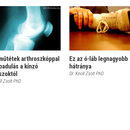
műtétek arthroszkóppal
Ez az ó-láb legnagyobb
badulás a kínzó
hátránya
szoktól
Dr. Knoll Zsolt PhD
ll Zsolt PhD