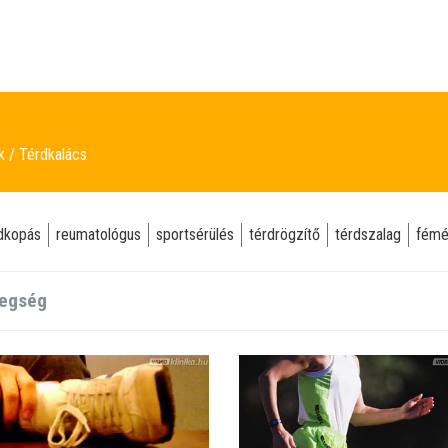
ek
Térdkalács
dkopás
reumatológus
sportsérülés
térdrögzítő
térdszalag
fémé