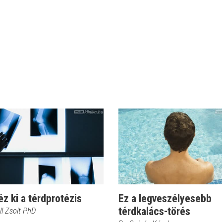
éz ki a térdprotézis
Ez a legveszélyesebb
térdkalács-törés
ll Zsolt PhD