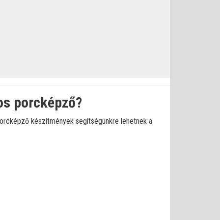
sos porcképző?
porcképző készítmények segítségünkre lehetnek a