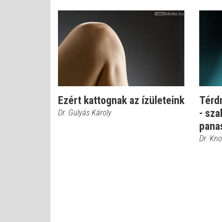
Ezért kattognak az ízületeink
Térd
- sza
Dr. Gulyás Károly
pana
Dr. Kno