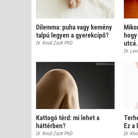
Dilemma: puha vagy kemény
Mikor
talpú legyen a gyerekcipő?
hogy 
utcá.
Dr. Knoll Zsolt PhD
Dr. Le
Kattogó térd: mi lehet a
Terh
háttérben?
Ez a 
Dr. Knoll Zsolt PhD
Dr. Kno