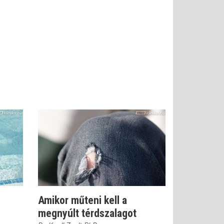
Amikor műteni kell a
megnyúlt térdszalagot