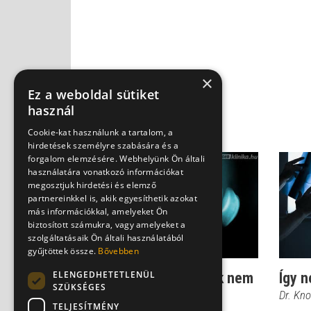
×
Ez a weboldal sütiket
használ
Cookie-kat használunk a tartalom, a
hirdetések személyre szabására és a
forgalom elemzésére. Webhelyünk Ön általi
használatára vonatkozó információkat
megosztjuk hirdetési és elemző
partnereinkkel is, akik egyesíthetik azokat
más információkkal, amelyeket Ön
biztosított számukra, vagy amelyeket a
szolgáltatásaik Ön általi használatából
gyűjtöttek össze.
Bővebben
ELENGEDHETETLENÜL
Nehéz esetek - akiknek nem
Így n
SZÜKSÉGES
ajánlott a térdprotézis
Dr. Kno
TELJESÍTMÉNY