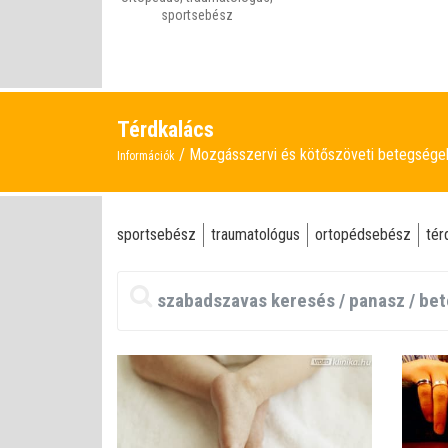
sportsebész
Térdkalács
Mozgásszervi és kötőszöveti betegség
Információk
sportsebész
traumatológus
ortopédsebész
tér