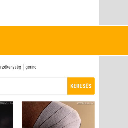
rzékenység
gerinc
KERESÉS