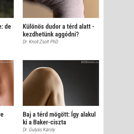
e: de
Különös dudor a térd alatt -
kezdhetünk aggódni?
Dr. Knoll Zsolt PhD
re
Baj a térd mögött: Így alakul
ki a Baker-ciszta
Dr. Gulyás Károly