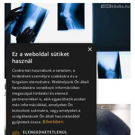
×
Ez a weboldal sütiket
használ
Cookie-kat használunk a tartalom, a
hirdetések személyre szabására és a
forgalom elemzésére. Webhelyünk Ön általi
Így néz ki a térdprotézis
használatára vonatkozó információkat
megosztjuk hirdetési és elemző
Dr. Knoll Zsolt PhD
partnereinkkel is, akik egyesíthetik azokat
más információkkal, amelyeket Ön
biztosított számukra, vagy amelyeket a
szolgáltatásaik Ön általi használatából
Bővebben
gyűjtöttek össze.
ELENGEDHETETLENÜL