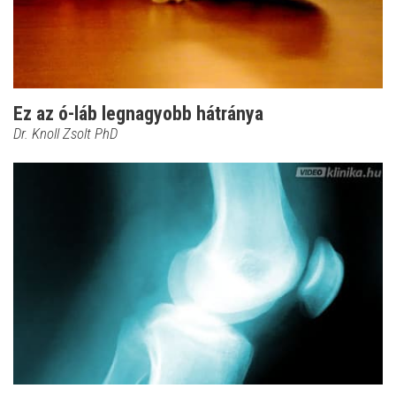
Ez az ó-láb legnagyobb hátránya
Dr. Knoll Zsolt PhD