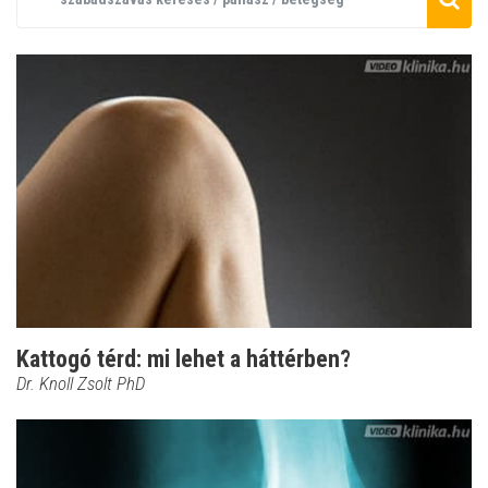
Kattogó térd: mi lehet a háttérben?
Dr. Knoll Zsolt PhD