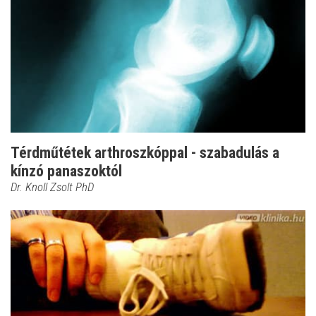
Térdműtétek arthroszkóppal - szabadulás a
kínzó panaszoktól
Dr. Knoll Zsolt PhD