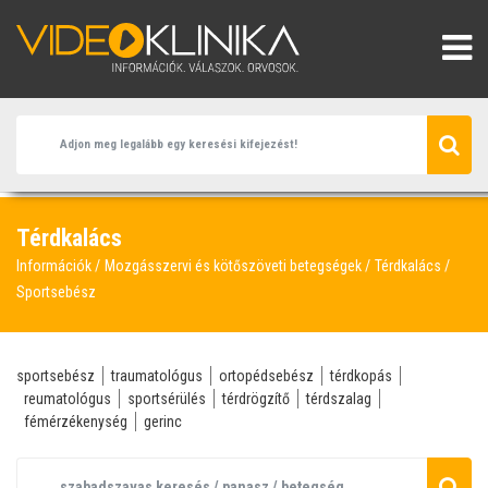
Térdkalács
Információk
Mozgásszervi és kötőszöveti betegségek
Térdkalács
Sportsebész
sportsebész
traumatológus
ortopédsebész
térdkopás
reumatológus
sportsérülés
térdrögzítő
térdszalag
fémérzékenység
gerinc