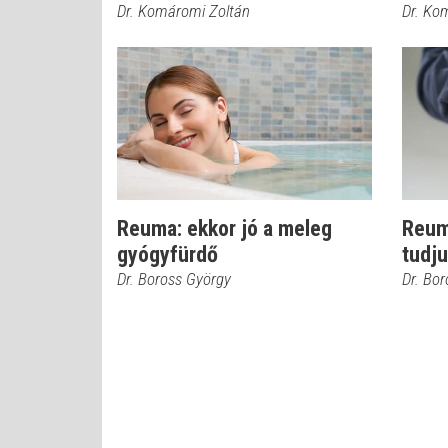
Dr. Komáromi Zoltán
Dr. Ko
Reuma: ekkor jó a meleg
Reum
gyógyfürdő
tudju
Dr. Boross György
Dr. Bo