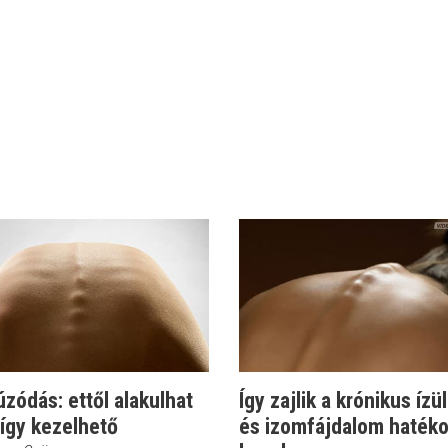
zódás: ettől alakulhat
Így zajlik a krónikus ízül
 így kezelhető
és izomfájdalom haték