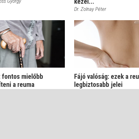
kezel...
ross György
Dr. Zolnay Péter
t fontos mielőbb
Fájó valóság: ezek a re
íteni a reuma
legbiztosabb jelei
adásos tüneteit
Dr. Zolnay Péter
nay Péter