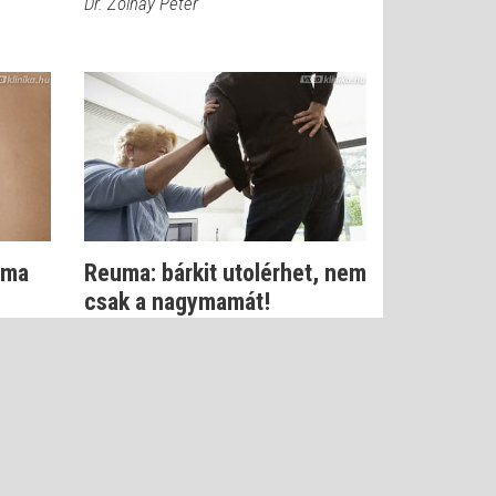
Dr. Zolnay Péter
uma
Reuma: bárkit utolérhet, nem
csak a nagymamát!
Dr. Zolnay Péter