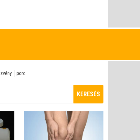
szvény
porc
KERESÉS