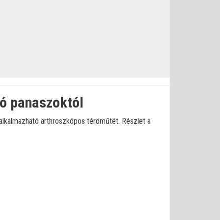
zó panaszoktól
s alkalmazható arthroszkópos térdműtét. Részlet a