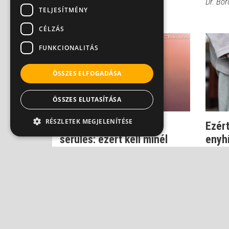
Dr. Boross György
Dr. Bo
TELJESÍTMÉNY
CÉLZÁS
FUNKCIONALITÁS
ÖSSZES ELFOGADÁSA
ÖSSZES ELUTASÍTÁSA
RÉSZLETEK MEGJELENÍTÉSE
Reuma, mozgásszervi
Ezér
sérülés: ezért kell minél
enyh
előbb kezelni
gyull
Dr. Zolnay Péter
Dr. Zol