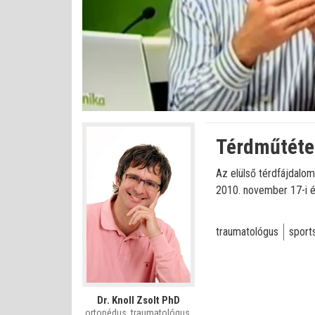
Betöltve
:
Állapot
:
Némítás
0%
0%
kikapcsolva
Térdműtéte
Az elülső térdfájdalom
2010. november 17-i é
traumatológus
sport
Dr. Knoll Zsolt PhD
ortopédus, traumatológus,