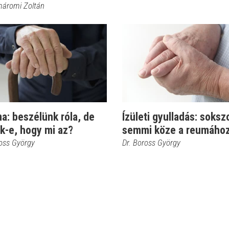
máromi Zoltán
a: beszélünk róla, de
Ízületi gyulladás: soksz
k-e, hogy mi az?
semmi köze a reumáho
ross György
Dr. Boross György