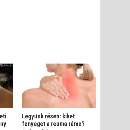
eti
Legyünk résen: kiket
ony
fenyeget a reuma réme?