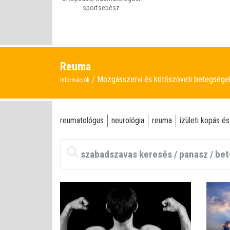
sportsebész
Reuma
Mozgásszervi és kötőszöveti betegség
Információk
reumatológus
neurológia
reuma
ízületi kopás és