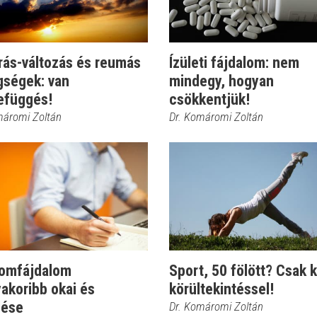
rás-változás és reumás
Ízületi fájdalom: nem
gségek: van
mindegy, hogyan
efüggés!
csökkentjük!
máromi Zoltán
Dr. Komáromi Zoltán
zomfájdalom
Sport, 50 fölött? Csak k
akoribb okai és
körültekintéssel!
lése
Dr. Komáromi Zoltán