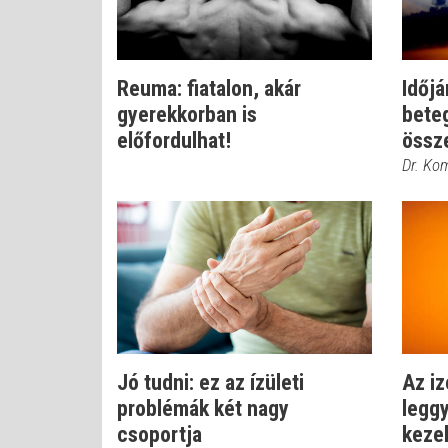
Reuma: fiatalon, akár
Időjá
gyerekkorban is
bete
előfordulhat!
össz
Dr. Ko
Jó tudni: ez az ízületi
Az i
problémák két nagy
leggy
csoportja
keze