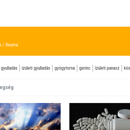
ek
Reuma
 gyulladás
ízületi gyulladás
gyógytorna
gerinc
ízületi panasz
kö