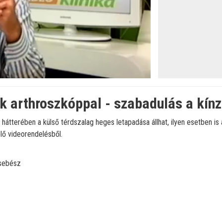
k arthroszkóppal - szabadulás a kín
 hátterében a külső térdszalag heges letapadása állhat, ilyen esetben i
lő videorendelésből.
sebész