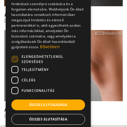
hirdetések személyre szabására és a
forgalom elemzésére. Webhelyünk Ön általi
A keresztszalag sérülése
használatára vonatkozó információkat
megosztjuk hirdetési és elemző
Dr. Pantó Tamás
partnereinkkel is, akik egyesíthetik azokat
más információkkal, amelyeket Ön
biztosított számukra, vagy amelyeket a
szolgáltatásaik Ön általi használatából
Bővebben
gyűjtöttek össze.
ELENGEDHETETLENÜL
SZÜKSÉGES
TELJESÍTMÉNY
CÉLZÁS
FUNKCIONALITÁS
ÖSSZES ELFOGADÁSA
A keresztszalag-sérülés kezelése
Dr. Pantó Tamás
ÖSSZES ELUTASÍTÁSA