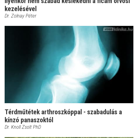
Ilyenkor nem szabad késlekedni a ficam orvosi
kezelésével
Dr. Zolnay Péter
Térdműtétek arthroszkóppal - szabadulás a
kínzó panaszoktól
Dr. Knoll Zsolt PhD