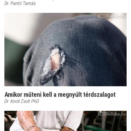
Dr. Pantó Tamás
Amikor műteni kell a megnyúlt térdszalagot
Dr. Knoll Zsolt PhD