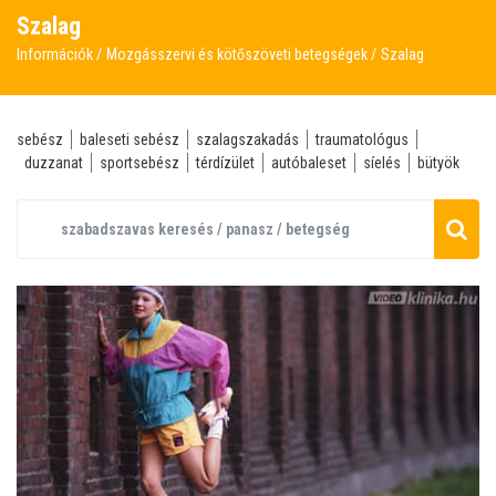
Szalag
Információk
Mozgásszervi és kötőszöveti betegségek
Szalag
sebész
baleseti sebész
szalagszakadás
traumatológus
duzzanat
sportsebész
térdízület
autóbaleset
síelés
bütyök