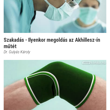
Szakadás - Ilyenkor megoldás az Akhillesz-ín
műtét
Dr. Gulyás Károly