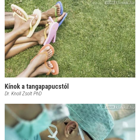
Kínok a tangapapucstól
Dr. Knoll Zsolt PhD