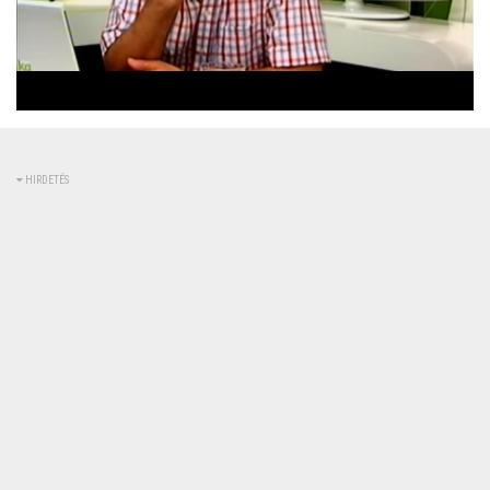
Betöltve
:
Állapot
:
Némítás
0%
0%
kikapcsolva
HIRDETÉS