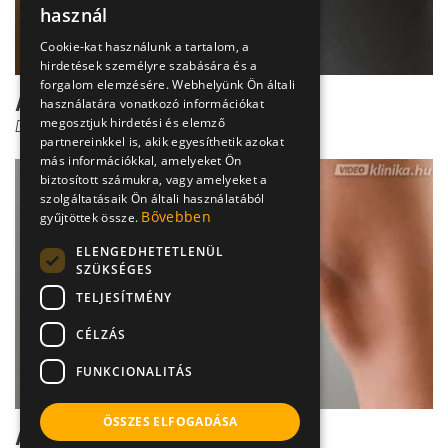
használ
Cookie-kat használunk a tartalom, a
hirdetések személyre szabására és a
forgalom elemzésére. Webhelyünk Ön általi
A keresztszalag sérülése
használatára vonatkozó információkat
megosztjuk hirdetési és elemző
Dr. Pantó Tamás
partnereinkkel is, akik egyesíthetik azokat
más információkkal, amelyeket Ön
biztosított számukra, vagy amelyeket a
szolgáltatásaik Ön általi használatából
Bővebben
gyűjtöttek össze.
ELENGEDHETETLENÜL
SZÜKSÉGES
TELJESÍTMÉNY
CÉLZÁS
FUNKCIONALITÁS
ÖSSZES ELFOGADÁSA
A keresztszalag-sérülés kezelése