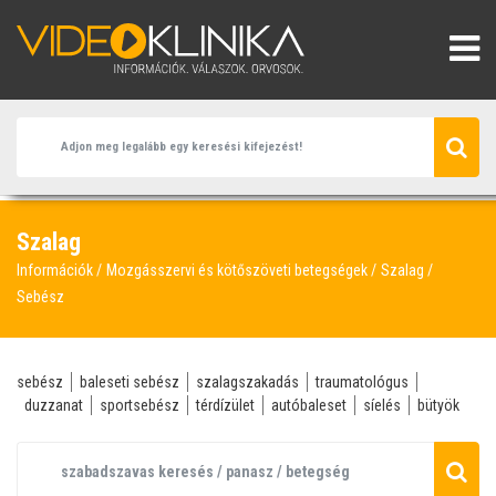
Szalag
Információk
Mozgásszervi és kötőszöveti betegségek
Szalag
Sebész
sebész
baleseti sebész
szalagszakadás
traumatológus
duzzanat
sportsebész
térdízület
autóbaleset
síelés
bütyök