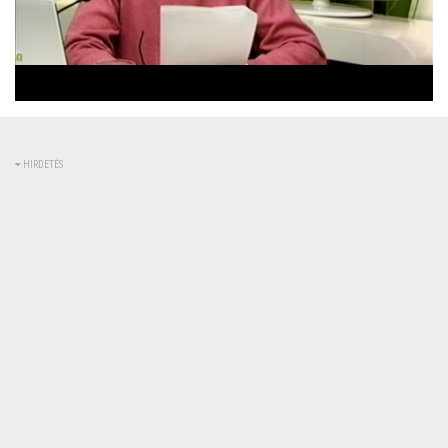
Betöltve
:
Állapot
:
Némítás
0%
0%
kikapcsolva
HIRDETÉS