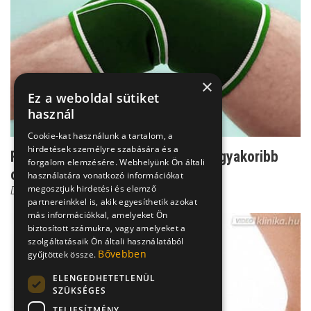
×
Ez a weboldal sütiket
használ
Cookie-kat használunk a tartalom, a
hirdetések személyre szabására és a
Rejtélyes térdfájdalom: ezek a leggyakoribb
forgalom elemzésére. Webhelyünk Ön általi
okok
használatára vonatkozó információkat
megosztjuk hirdetési és elemző
Dr. Knoll Zsolt PhD
partnereinkkel is, akik egyesíthetik azokat
más információkkal, amelyeket Ön
biztosított számukra, vagy amelyeket a
szolgáltatásaik Ön általi használatából
Bővebben
gyűjtöttek össze.
ELENGEDHETETLENÜL
SZÜKSÉGES
TELJESÍTMÉNY