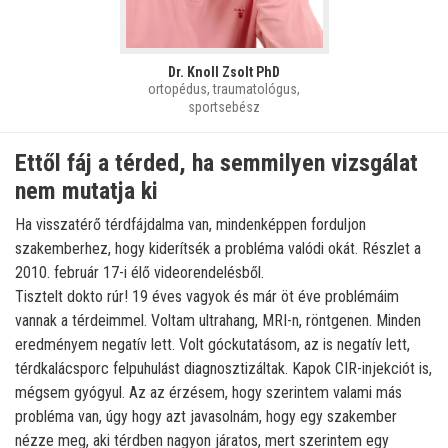
Dr. Knoll Zsolt PhD
ortopédus, traumatológus,
sportsebész
Ettől fáj a térded, ha semmilyen vizsgálat
nem mutatja ki
Ha visszatérő térdfájdalma van, mindenképpen forduljon
szakemberhez, hogy kiderítsék a probléma valódi okát. Részlet a
2010. február 17-i élő videorendelésből.
Tisztelt dokto rúr! 19 éves vagyok és már öt éve problémáim
vannak a térdeimmel. Voltam ultrahang, MRI-n, röntgenen. Minden
eredményem negatív lett. Volt góckutatásom, az is negatív lett,
térdkalácsporc felpuhulást diagnosztizáltak. Kapok CIR-injekciót is,
mégsem gyógyul. Az az érzésem, hogy szerintem valami más
probléma van, úgy hogy azt javasolnám, hogy egy szakember
nézze meg, aki térdben nagyon járatos, mert szerintem egy