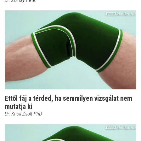
Dr. Zolnay Péter
Ettől fáj a térded, ha semmilyen vizsgálat nem
mutatja ki
Dr. Knoll Zsolt PhD