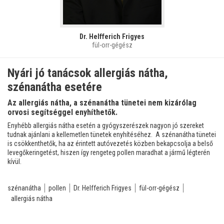
Dr. Helfferich Frigyes
fül-orr-gégész
Nyári jó tanácsok allergiás nátha,
szénanátha esetére
Az allergiás nátha, a szénanátha tünetei nem kizárólag
orvosi segítséggel enyhíthetők.
Enyhébb allergiás nátha esetén a gyógyszerészek nagyon jó szereket
tudnak ajánlani a kellemetlen tünetek enyhítéséhez. A szénanátha tünetei
is csökkenthetők, ha az érintett autóvezetés közben bekapcsolja a belső
levegőkeringetést, hiszen így rengeteg pollen maradhat a jármű légterén
kívül.
szénanátha
pollen
Dr. Helfferich Frigyes
fül-orr-gégész
allergiás nátha