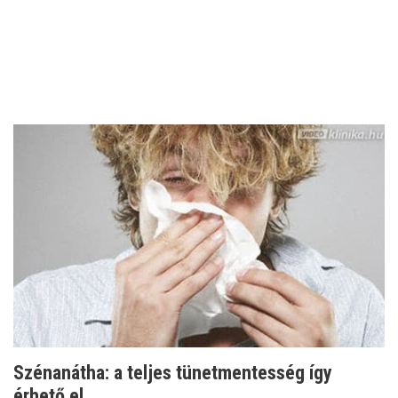
Szénanátha: a teljes tünetmentesség így
érhető el