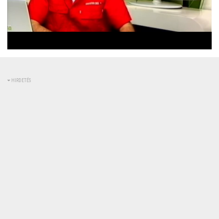
Betöltve
:
Állapot
:
Némítás
0%
0%
kikapcsolva
HIRDETÉS