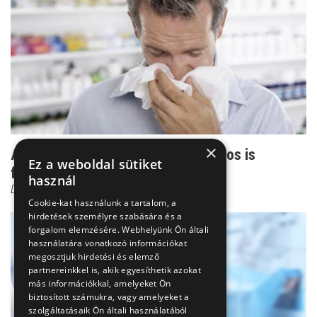
×
Allergiagyógyszerek: már a háziorvos is
Ez a weboldal sütiket
felírhatja!
használ
Dr. Mucsi János
Cookie-kat használunk a tartalom, a
hirdetések személyre szabására és a
forgalom elemzésére. Webhelyünk Ön általi
használatára vonatkozó információkat
megosztjuk hirdetési és elemző
partnereinkkel is, akik egyesíthetik azokat
más információkkal, amelyeket Ön
biztosított számukra, vagy amelyeket a
szolgáltatásaik Ön általi használatából