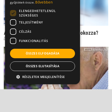
Bővebben
gyűjtöttek össze.
ELENGEDHETETLENÜL
SZÜKSÉGES
TELJESÍTMÉNY
CÉLZÁS
Asztma: lehet, hogy génelváltozás okozza?
Dr. Mucsi János
FUNKCIONALITÁS
ÖSSZES ELFOGADÁSA
ÖSSZES ELUTASÍTÁSA
RÉSZLETEK MEGJELENÍTÉSE