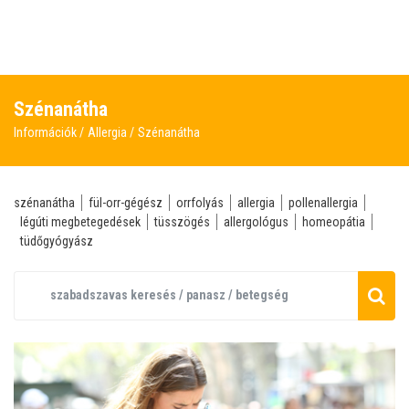
Szénanátha
Információk
Allergia
Szénanátha
szénanátha
fül-orr-gégész
orrfolyás
allergia
pollenallergia
légúti megbetegedések
tüsszögés
allergológus
homeopátia
tüdőgyógyász