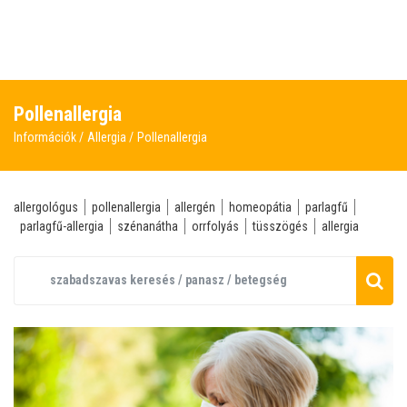
Pollenallergia
Információk
Allergia
Pollenallergia
allergológus
pollenallergia
allergén
homeopátia
parlagfű
parlagfű-allergia
szénanátha
orrfolyás
tüsszögés
allergia