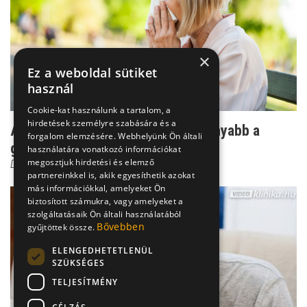
×
Ez a weboldal sütiket
használ
Cookie-kat használunk a tartalom, a
hirdetések személyre szabására és a
Allergiás tünetek - hogyan hatékonyabb a
forgalom elemzésére. Webhelyünk Ön általi
gyulladás csökkenté...
használatára vonatkozó információkat
megosztjuk hirdetési és elemző
Dr. Mucsi János
partnereinkkel is, akik egyesíthetik azokat
más információkkal, amelyeket Ön
biztosított számukra, vagy amelyeket a
szolgáltatásaik Ön általi használatából
Bővebben
gyűjtöttek össze.
ELENGEDHETETLENÜL
SZÜKSÉGES
TELJESÍTMÉNY