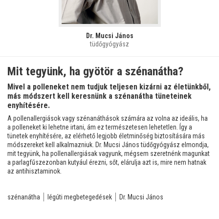
Dr. Mucsi János
tüdőgyógyász
Mit tegyünk, ha gyötör a szénanátha?
Mivel a polleneket nem tudjuk teljesen kizárni az életünkből,
más módszert kell keresnünk a szénanátha tüneteinek
enyhítésére.
A pollenallergiások vagy szénanáthások számára az volna az ideális, ha
a polleneket ki lehetne irtani, ám ez természetesen lehetetlen. Így a
tünetek enyhítésére, az elérhető legjobb életminőség biztosítására más
módszereket kell alkalmazniuk. Dr. Mucsi János tüdőgyógyász elmondja,
mit tegyünk, ha pollenallergiásak vagyunk, mégsem szeretnénk magunkat
a parlagfűszezonban kutyául érezni, sőt, elárulja azt is, mire nem hatnak
az antihisztaminok.
szénanátha
légúti megbetegedések
Dr. Mucsi János