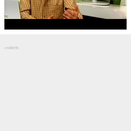
Betöltve
:
Állapot
:
Némítás
0%
0%
kikapcsolva
HIRDETÉS