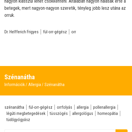
nagyon klasszul lehet csökkenteni. Általában nagyon hálásak érte a
betegek, mert nagyon-nagyon szeretik, tényleg jobb lesz utána az
orruk.
Dr. Helfferich Frigyes
fül-orr-gégész
orr
Szénanátha
Információk
Allergia
Szénanátha
szénanátha
fül-orr-gégész
orrfolyás
allergia
pollenallergia
légúti megbetegedések
tüsszögés
allergológus
homeopátia
tüdőgyógyász