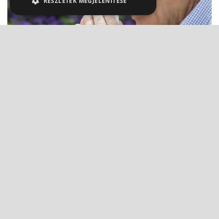
RÉSZLETEK MEGJELENÍTÉSE
Szénanátha kezelése
Dr. Mucsi János