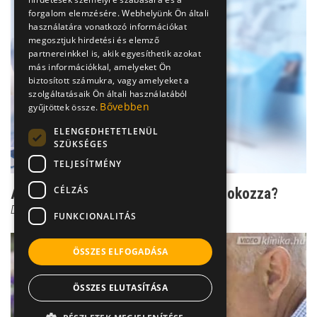
forgalom elemzésére. Webhelyünk Ön általi
használatára vonatkozó információkat
megosztjuk hirdetési és elemző
partnereinkkel is, akik egyesíthetik azokat
más információkkal, amelyeket Ön
biztosított számukra, vagy amelyeket a
szolgáltatásaik Ön általi használatából
Bővebben
gyűjtöttek össze.
ELENGEDHETETLENÜL
SZÜKSÉGES
TELJESÍTMÉNY
CÉLZÁS
Asztma: lehet, hogy génelváltozás okozza?
Dr. Mucsi János
FUNKCIONALITÁS
ÖSSZES ELFOGADÁSA
ÖSSZES ELUTASÍTÁSA