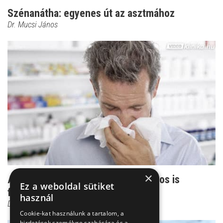
Szénanátha: egyenes út az asztmához
Dr. Mucsi János
×
Allergiagyógyszerek: már a háziorvos is
Ez a weboldal sütiket
felírhatja!
használ
Dr. Mucsi János
Cookie-kat használunk a tartalom, a
hirdetések személyre szabására és a