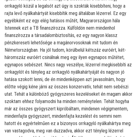
orrkagyló közül a legalsót azt úgy is szokták kisebbíteni, hogy a
rajta levő nyálkahártyát kisebbítik meg általában lézerrel. Ez egy
egyébként ez egy elég hatásos műtét, Magyarországon hála
Istennek ezt a TB finanszírozza. Külföldön nem mindenhol
finanszírozza a társadalombiztosítás, ez egy nagyon klassz
pénzkereseti lehetősége a magánorvosoknak mit tudom én
Németországban. Ha jól tudom, körülbelül kétszáz euróért, két-
háromszáz euróért csinálnak meg egy ilyen egynapos műtétet,
egynapos sebészet. Nincs nagy veszélye, lézerrel megkisebbíti az
orrkagylót és tényleg az orrkagyló nyálkahártyáját és nagyon jó
hatása szokott lenni, de én mindenképpen azt javasolnám, hogy
előtte végig kéne járni az összes konzervatív, tehát nem sebészi
utat. Tehát a különböző gyógyszeres kezeléseket én magam akkor
szoktam ehhez folyamodni ha minden reménytelen. Tehát hogyha
már az összes gyógyszert kipróbáltam, mindenen végigmentem,
mindenfajta gyógyszert, mindenfajta kezelést és semmi nem
hatott és egyértelműen ez a bizonyos orrkagyló nyálkahártya meg
van vastagodva, meg van duzzadva, akkor ezt tényleg lézerrel