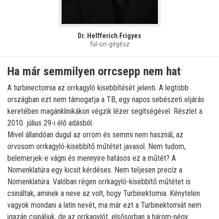
Dr. Helfferich Frigyes
fül-orr-gégész
Ha már semmilyen orrcsepp nem hat
A turbinectomia az orrkagyló kisebbítését jelenti. A legtöbb
országban ezt nem támogatja a TB, egy napos sebészeti eljárás
keretében magánklinikákon végzik lézer segítségével. Részlet a
2010. július 29-i élő adásból.
Mivel állandóan dugul az orrom és semmi nem használ, az
orvosom orrkagyló-kisebbítő műtétet javasol. Nem tudom,
belemerjek-e vágni és mennyire hatásos ez a műtét? A
Nomenklatúra egy kicsit kérdéses. Nem teljesen precíz a
Nomenklatúra. Valóban régen orrkagyló-kisebbítő műtétet is
csináltak, aminek a neve az volt, hogy Turbinektomia. Kénytelen
vagyok mondani a latin nevét, ma már ezt a Turbinektomiát nem
igazán csináljuk, de az orrkagylót, elsősorban a három-négy