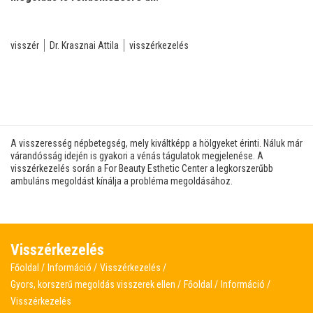
visszér
Dr. Krasznai Attila
visszérkezelés
A visszeresség népbetegség, mely kiváltképp a hölgyeket érinti. Náluk már
várandósság idején is gyakori a vénás tágulatok megjelenése. A
visszérkezelés során a For Beauty Esthetic Center a legkorszerűbb
ambuláns megoldást kínálja a probléma megoldásához.
Visszérkezelés
Főoldal
Információ
Visszérkezelés
Gyors, korszerű megoldás visszerek ellen
Főoldal
Információ
Visszérkezelés