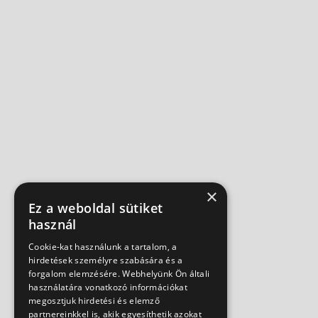
×
Ez a weboldal sütiket
használ
Cookie-kat használunk a tartalom, a
hirdetések személyre szabására és a
forgalom elemzésére. Webhelyünk Ön általi
használatára vonatkozó információkat
megosztjuk hirdetési és elemző
partnereinkkel is, akik egyesíthetik azokat