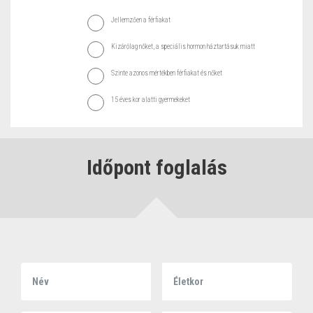
Jellemzően a férfiakat
Kizárólag nőket, a speciális hormon háztartásuk miatt
Szinte azonos mértékben férfiakat és nőket
15 éves kor alatti gyermekeket
Időpont foglalás