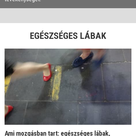
EGÉSZSÉGES LÁBAK
Ami mozgásban tart: egészséges lábak,