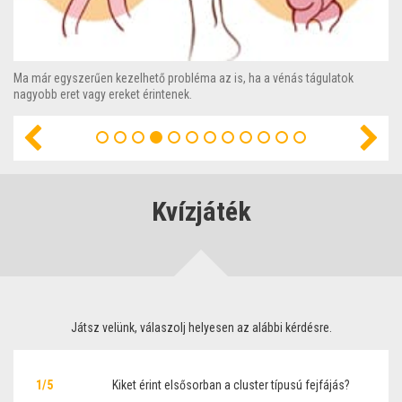
Az időben megkezdett oki kezelés mellett érdemes az esztétikus
megjelenés visszanyerésére is gondot fordítani.
Kvízjáték
Játsz velünk, válaszolj helyesen az alábbi kérdésre.
1/5
Kiket érint elsősorban a cluster típusú fejfájás?