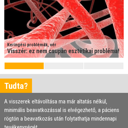
Keringési problémák, vér
Gyors, korszerű megoldás visszerek ellen
Tudta?
A visszerek eltávolítása ma már altatás nélkül,
minimális beavatkozással is elvégezhető, a páciens
rögtön a beavatkozás után folytathatja mindennapi
tevékenységét.