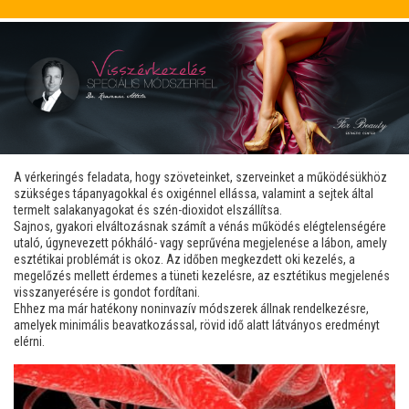
A vérkeringés feladata, hogy szöveteinket, szerveinket a működésükhöz
szükséges tápanyagokkal és oxigénnel ellássa, valamint a sejtek által
termelt salakanyagokat és szén-dioxidot elszállítsa.
Sajnos, gyakori elváltozásnak számít a vénás működés elégtelenségére
utaló, úgynevezett pókháló- vagy seprűvéna megjelenése a lábon, amely
esztétikai problémát is okoz. Az időben megkezdett oki kezelés, a
megelőzés mellett érdemes a tüneti kezelésre, az esztétikus megjelenés
visszanyerésére is gondot fordítani.
Ehhez ma már hatékony noninvazív módszerek állnak rendelkezésre,
amelyek minimális beavatkozással, rövid idő alatt látványos eredményt
elérni.