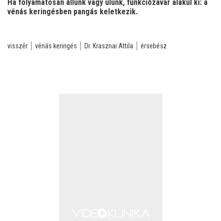
Ha folyamatosan állunk vagy ülünk, funkciózavar alakul ki: a
vénás keringésben pangás keletkezik.
visszér
vénás keringés
Dr. Krasznai Attila
érsebész