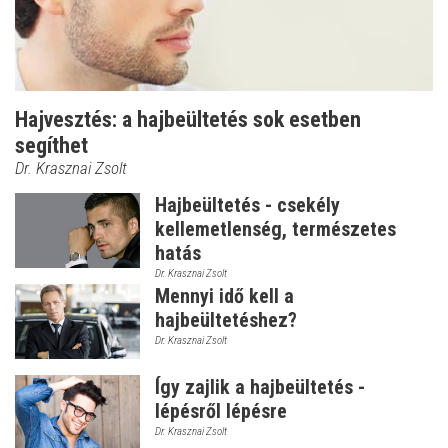
Hajvesztés: a hajbeültetés sok esetben
segíthet
Dr. Krasznai Zsolt
Hajbeültetés - csekély
kellemetlenség, természetes
hatás
Dr. Krasznai Zsolt
Mennyi idő kell a
hajbeültetéshez?
Dr. Krasznai Zsolt
Így zajlik a hajbeültetés -
lépésről lépésre
Dr. Krasznai Zsolt