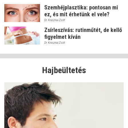
Szemhéjplasztika: pontosan mi
ez, és mit érhetünk el vele?
Dr. Krasznai Zsolt
Zsírleszívás: rutinműtét, de kellő
figyelmet kíván
Dr. Krasznai Zsolt
Hajbeültetés