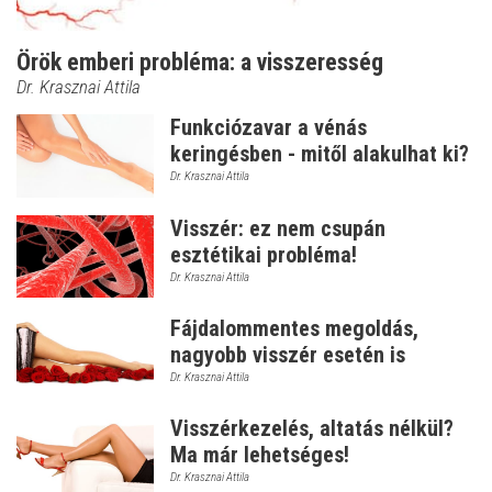
Örök emberi probléma: a visszeresség
Dr. Krasznai Attila
Funkciózavar a vénás
keringésben - mitől alakulhat ki?
Dr. Krasznai Attila
Visszér: ez nem csupán
esztétikai probléma!
Dr. Krasznai Attila
Fájdalommentes megoldás,
nagyobb visszér esetén is
Dr. Krasznai Attila
Visszérkezelés, altatás nélkül?
Ma már lehetséges!
Dr. Krasznai Attila