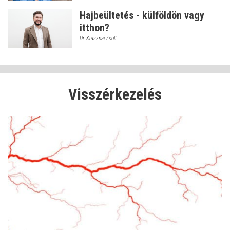
Hajbeültetés - külföldön vagy
itthon?
Dr. Krasznai Zsolt
Visszérkezelés