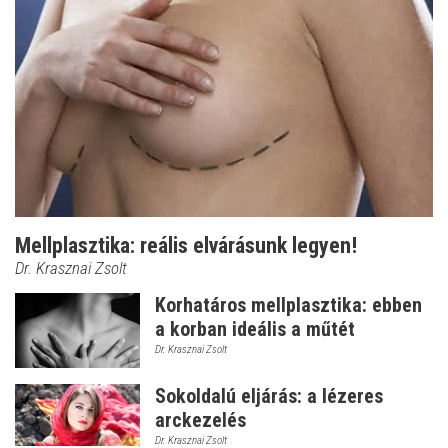
Mellplasztika: reális elvárásunk legyen!
Dr. Krasznai Zsolt
Korhatáros mellplasztika: ebben
a korban ideális a műtét
Dr. Krasznai Zsolt
Sokoldalú eljárás: a lézeres
arckezelés
Dr. Krasznai Zsolt