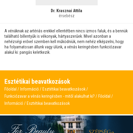
Dr. Krasznai Attila
érsebész
A vénáknak az artériás erekkel ellentétben nincs izmos faluk, és a bennük
található billentyűk is vékonyak, hártyaszerűek. Mivel azonban a
nehézségi erővel szemben kell működniük, nem nehéz elképzelni, hogy
ha folyamatosan állunk vagy ülünk, a vénás keringésben funkciózavar
alakul ki: pangás keletkezik.
Esztétikai beavatkozások
Főoldal
Információ
Esztétikai beavatkozások
Funkciózavar a vénás keringésben - mitől alakulhat ki?
Főoldal
Információ
Esztétikai beavatkozások