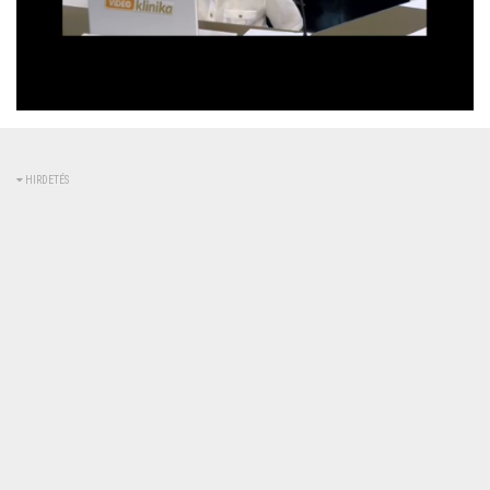
Betöltve
:
Állapot
:
Némítás
0%
0%
kikapcsolva
HIRDETÉS