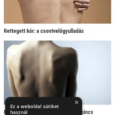
Rettegett kór: a csontvelőgyulladás
×
Ez a weboldal sütiket
Bechterew-kór: ha későn derül ki, nincs
használ