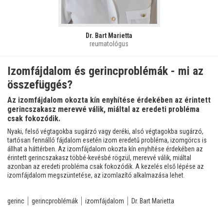
Dr. Bart Marietta
reumatológus
Izomfájdalom és gerincproblémák - mi az
összefüggés?
Az izomfájdalom okozta kín enyhítése érdekében az érintett
gerincszakasz merevvé válik, miáltal az eredeti probléma
csak fokozódik.
Nyaki, felső végtagokba sugárzó vagy deréki, alsó végtagokba sugárzó,
tartósan fennálló fájdalom esetén izom eredetű probléma, izomgörcs is
állhat a háttérben. Az izomfájdalom okozta kín enyhítése érdekében az
érintett gerincszakasz többé-kevésbé rögzül, merevvé válik, miáltal
azonban az eredeti probléma csak fokozódik. A kezelés első lépése az
izomfájdalom megszüntetése, az izomlazító alkalmazása lehet.
gerinc
gerincproblémák
izomfájdalom
Dr. Bart Marietta