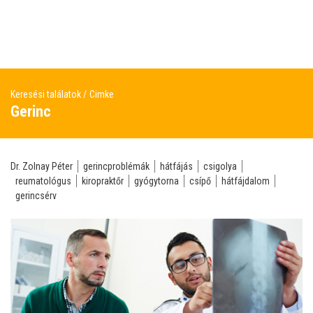
Keresési találatok
Cimke
Gerinc
Dr. Zolnay Péter
gerincproblémák
hátfájás
csigolya
reumatológus
kiropraktőr
gyógytorna
csípő
hátfájdalom
gerincsérv