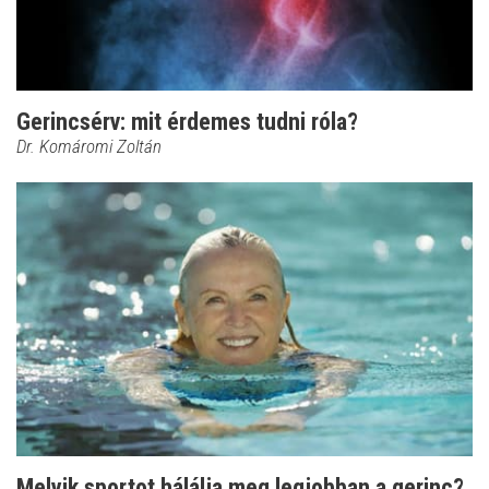
Gerincsérv: mit érdemes tudni róla?
Dr. Komáromi Zoltán
Melyik sportot hálálja meg legjobban a gerinc?