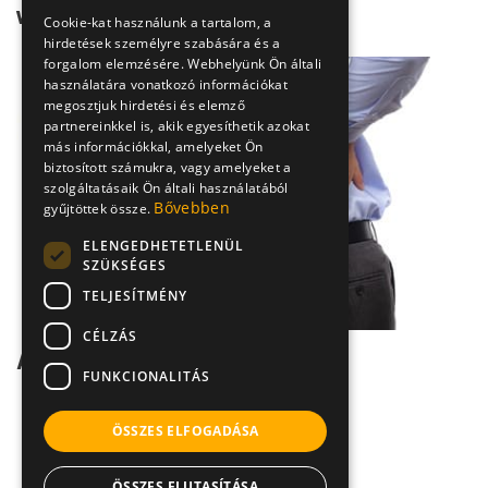
visszaút
Cookie-kat használunk a tartalom, a
hirdetések személyre szabására és a
forgalom elemzésére. Webhelyünk Ön általi
használatára vonatkozó információkat
megosztjuk hirdetési és elemző
partnereinkkel is, akik egyesíthetik azokat
más információkkal, amelyeket Ön
biztosított számukra, vagy amelyeket a
szolgáltatásaik Ön általi használatából
Bővebben
gyűjtöttek össze.
ELENGEDHETETLENÜL
SZÜKSÉGES
TELJESÍTMÉNY
CÉLZÁS
A gerinc tájéki izmok rándulásáról
FUNKCIONALITÁS
ÖSSZES ELFOGADÁSA
ÖSSZES ELUTASÍTÁSA