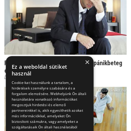
×
Felzaklató tünetek - így romlik le a pánikbeteg
Ez a weboldal sütiket
életminősége
használ
Dr. Ormay István
Cookie-kat használunk a tartalom, a
hirdetések személyre szabására és a
forgalom elemzésére. Webhelyünk Ön általi
használatára vonatkozó információkat
megosztjuk hirdetési és elemző
partnereinkkel is, akik egyesíthetik azokat
más információkkal, amelyeket Ön
biztosított számukra, vagy amelyeket a
szolgáltatásaik Ön általi használatából