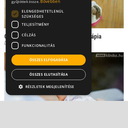
Bővebben
gyűjtöttek össze.
ELENGEDHETETLENÜL
SZÜKSÉGES
TELJESÍTMÉNY
CÉLZÁS
Csoport titok: Ilyen a jó csoportterápia
Dr. Ormay István
FUNKCIONALITÁS
ÖSSZES ELFOGADÁSA
ÖSSZES ELUTASÍTÁSA
RÉSZLETEK MEGJELENÍTÉSE