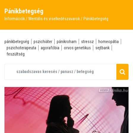
Pánikbetegség
Információk
Mentális és viselkedészavarok
Pánikbetegség
pánikbetegség
pszichiáter
pánikroham
stressz
homeopátia
pszichoterapeuta
agorafóbia
orvos genetikus
sejtbank
feszültség